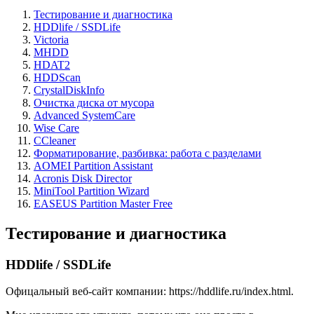
Тестирование и диагностика
HDDlife / SSDLife
Victoria
MHDD
HDAT2
HDDScan
CrystalDiskInfo
Очистка диска от мусора
Advanced SystemCare
Wise Care
CCleaner
Форматирование, разбивка: работа с разделами
AOMEI Partition Assistant
Acronis Disk Director
MiniTool Partition Wizard
EASEUS Partition Master Free
Тестирование и диагностика
HDDlife / SSDLife
Офицальный веб-сайт компании: https://hddlife.ru/index.html.