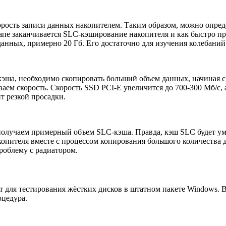
рость записи данных накопителем. Таким образом, можно опреде
тапе заканчивается SLC-кэширование накопителя и как быстро пр
нных, примерно 20 Гб. Его достаточно для изучения колебаний 
кэша, необходимо скопировать больший объем данных, начиная с
аем скорость. Скорость SSD PCI-E увеличится до 700-300 Мб/с,
т резкой просадки.
 получаем примерный объем SLC-кэша. Правда, кэш SLC будет у
копителя вместе с процессом копирования большого количества 
роблему с радиатором.
т для тестирования жёстких дисков в штатном пакете Windows. 
оцедура.