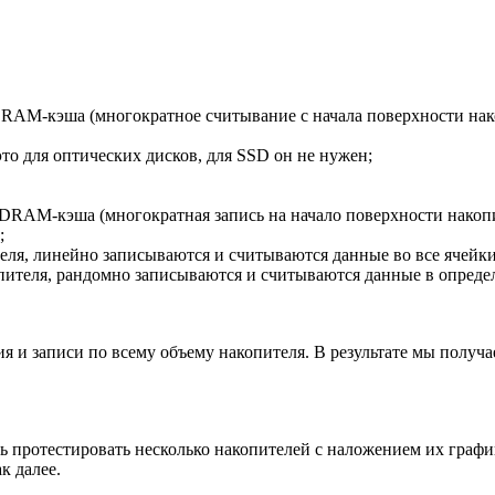
 DRAM-кэша (многократное считывание с начала поверхности нак
это для оптических дисков, для SSD он не нужен;
м DRAM-кэша (многократная запись на начало поверхности накопи
;
ителя, линейно записываются и считываются данные во все ячейки
опителя, рандомно записываются и считываются данные в опреде
я и записи по всему объему накопителя. В результате мы получа
ь протестировать несколько накопителей с наложением их графи
к далее.