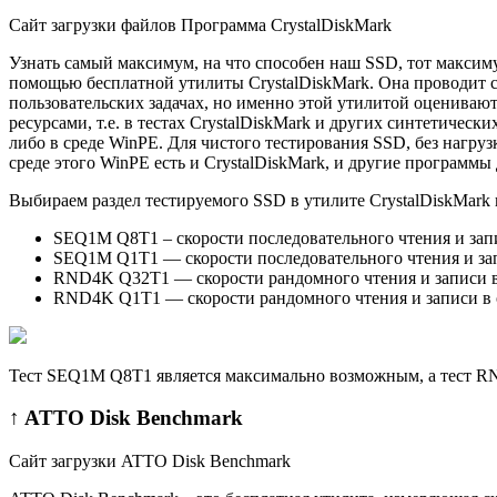
Сайт загрузки файлов Программа CrystalDiskMark
Узнать самый максимум, на что способен наш SSD, тот максим
помощью бесплатной утилиты CrystalDiskMark. Она проводит с
пользовательских задачах, но именно этой утилитой оцениваю
ресурсами, т.е. в тестах CrystalDiskMark и других синтетичес
либо в среде WinPE. Для чистого тестирования SSD, без нагруз
среде этого WinPE есть и CrystalDiskMark, и другие программ
Выбираем раздел тестируемого SSD в утилите CrystalDiskMark 
SEQ1M Q8T1 – скорости последовательного чтения и запи
SEQ1M Q1T1 — скорости последовательного чтения и запи
RND4K Q32T1 — скорости рандомного чтения и записи в 
RND4K Q1T1 — скорости рандомного чтения и записи в о
Тест SEQ1M Q8T1 является максимально возможным, а тест
↑ ATTO Disk Benchmark
Сайт загрузки ATTO Disk Benchmark