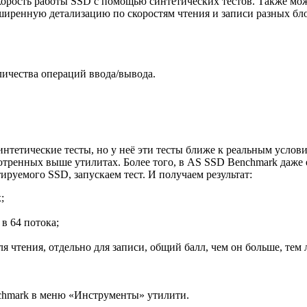
корость работы SSD с помощью синтетических тестов. Также мо
иренную детализацию по скоростям чтения и записи разных блок
личества операций ввода/вывода.
интетические тесты, но у неё эти тесты ближе к реальным усло
мотренных выше утилитах. Более того, в AS SSD Benchmark даже
тируемого SSD, запускаем тест. И получаем результат:
;
в 64 потока;
я чтения, отдельно для записи, общий балл, чем он больше, тем 
chmark в меню «Инструменты» утилити.