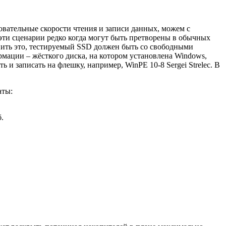
овательные скорости чтения и записи данных, можем с
эти сценарии редко когда могут быть претворены в обычных
енить это, тестируемый SSD должен быть со свободными
ормации – жёсткого диска, на котором установлена Windows,
и записать на флешку, например, WinPE 10-8 Sergei Strelec. В
аты:
.