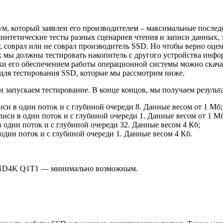
ум, который заявлен его производителем – максимальные послед
интетические тесты разных сценариев чтения и записи данных, 
т, соврал или не соврал производитель SSD. Но чтобы верно оц
ких мы должны тестировать накопитель с другого устройства инф
ки его обеспечением работы операционной системы можно скачать 
ы для тестирования SSD, которые мы рассмотрим ниже.
и запускаем тестирование. В конце концов, мы получаем результ
си в один поток и с глубиной очереди 8. Данные весом от 1 Мб;
си в один поток и с глубиной очереди 1. Данные весом от 1 Мб
один поток и с глубиной очереди 32. Данные весом 4 Кб;
дин поток и с глубиной очереди 1. Данные весом 4 Кб.
 RND4K Q1T1 — минимально возможным.