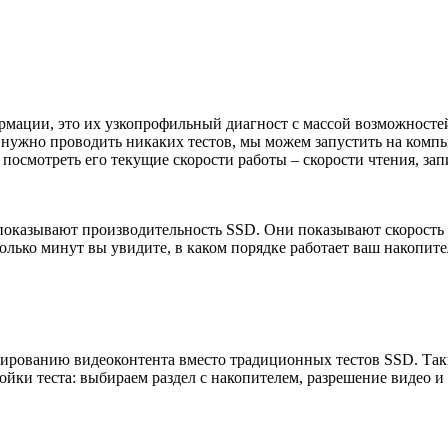
рмации, это их узкопрофильный диагност с массой возможностей.
 не нужно проводить никаких тестов, мы можем запустить на ком
посмотреть его текущие скорости работы – скорости чтения, зап
показывают производительность SSD. Они показывают скорость 
колько минут вы увидите, в каком порядке работает ваш накопите
дированию видеоконтента вместо традиционных тестов SSD. Таки
ки теста: выбираем раздел с накопителем, разрешение видео и р