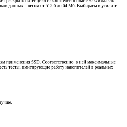
жет раскрыть потенциал накопителей в плане максимально
ов данных – весом от 512 б до 64 Мб. Выбираем в утилите
виям применения SSD. Соответственно, в ней максимальные
 есть тесты, имитирующие работу накопителей в реальных
лучше.