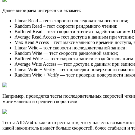
Далее выбираем интересный экзамен:
Linear Read – тест скорости последовательного чтения;
Random Read – тест скорости рандомного чтения;
Buffered Read – тест скорости чтения с задействованием
Average Read Access – тест доступа к данным при чтении;
Max Read Access – тест максимального времени доступа, 
Linear Write – тест скорости последовательной записи;
Random Write — тест скорости рандомной записи;
Buffered Write — тест скорости записи с задействование
Average Write Access — тест доступа к данным при записи
Linear Write + Verify – тест проверки поверхности накоп
Random Write + Verify — тест проверки поверхности нак
Например, проводятся теcты последовательных скоростей чтени
минимальной и средней скоростями.
Тесты AIDA64 также интересны тем, что у нас есть возможност
какой накопитель выдаёт больше скоростей, более стабилен и та