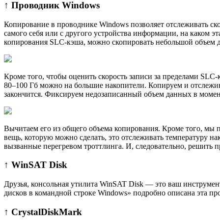
↑ Проводник Windows
Копирование в проводнике Windows позволяет отслеживать ско
самого себя или с другого устройства информации, на каком э
копирования SLC-кэша, можно скопировать небольшой объем да
Кроме того, чтобы оценить скорость записи за пределами SLC-
80–100 Гб можно на большие накопители. Копируем и отслежив
закончится. Фиксируем недозаписанный объем данных в момен
Вычитаем его из общего объема копирования. Кроме того, мы
вещь, которую можно сделать, это отслеживать температуру на
вызванные перегревом троттлинга. И, следовательно, решить п
↑ WinSAT Disk
Друзья, консольная утилита WinSAT Disk — это ваш инструмен
дисков в командной строке Windows» подробно описана эта пр
↑ CrystalDiskMark