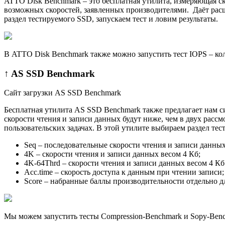
ATTO Disk Benchmark – это бесплатная утилита, измеряющая с
возможных скоростей, заявленных производителями. Даёт расш
раздел тестируемого SSD, запускаем тест и ловим результаты.
В ATTO Disk Benchmark также можно запустить тест IOPS – ко
↑ AS SSD Benchmark
Сайт загрузки AS SSD Benchmark
Бесплатная утилита AS SSD Benchmark также предлагает нам с
скорости чтения и записи данных будут ниже, чем в двух расс
пользовательских задачах. В этой утилите выбираем раздел тес
Seq – последовательные скорости чтения и записи данных
4K – скорости чтения и записи данных весом 4 Кб;
4K-64Thrd – скорости чтения и записи данных весом 4 Кб 
Acc.time – скорость доступа к данным при чтении записи;
Score – набранные баллы производительности отдельно дл
Мы можем запустить тесты Compression-Benchmark и Sору-Ben