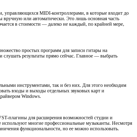
ли, управляющихся MIDI-контроллерами, в которые входит до
ы вручную или автоматически. Это лишь основная часть
чается в стоимости — далеко не каждый, по крайней мере,
т множество простых программ для записи гитары на
и слушать результаты прямо сейчас. Главное — выбрать
альными инструментами, так и без них. Для этого необходим
овать входы и выходы отдельных звуковых карт и
драйвером Windows.
 VST-плагины для расширения возможностей студии и
 ее используют многие профессиональные музыканты. Несмотря
раничения функциональности, но ее можно использовать.