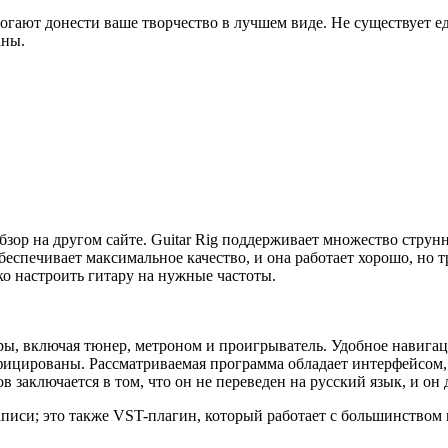
гают донести ваше творчество в лучшем виде. Не существует е
аны.
бзор на другом сайте. Guitar Rig поддерживает множество стру
еспечивает максимальное качество, и она работает хорошо, но 
ко настроить гитару на нужные частоты.
ары, включая тюнер, метроном и проигрыватель. Удобное навига
ицированы. Рассматриваемая программа обладает интерфейсом, 
в заключается в том, что он не переведен на русский язык, и он
 записи; это также VST-плагин, который работает с большинств