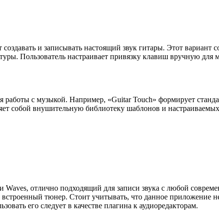
т создавать и записывать настоящий звук гитары. Этот вариант 
уры. Пользователь настраивает привязку клавиш вручную для ма
.
ля работы с музыкой. Например, «Guitar Touch» формирует станд
вляет собой внушительную библиотеку шаблонов и настраиваемых
и Waves, отлично подходящий для записи звука с любой совреме
и встроенный тюнер. Стоит учитывать, что данное приложение 
ьзовать его следует в качестве плагина к аудиоредакторам.