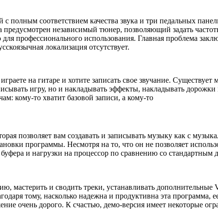
й с полным соответствием качества звука и три педальных пане
а предусмотрен независимый тюнер, позволяющий задать частот
 для профессионального использования. Главная проблема заклю
усскоязычная локализация отсутствует.
 играете на гитаре и хотите записать свое звучание. Существуе
писывать игру, но и накладывать эффекты, накладывать дорожки 
ам: кому-то хватит базовой записи, а кому-то
торая позволяет вам создавать и записывать музыку как с музык
новки программы. Несмотря на то, что он не позволяет использ
буфера и нагрузки на процессор по сравнению со стандартным 
ию, мастерить и сводить треки, устанавливать дополнительные
годаря тому, насколько надежна и продуктивна эта программа,
ение очень дорого. К счастью, демо-версия имеет некоторые ог