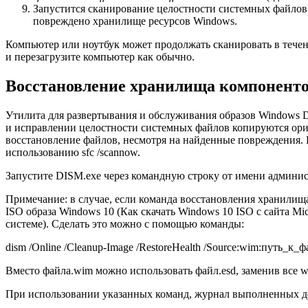
Запустится сканирование целостности системных файлов 
повреждено хранилище ресурсов Windows.
Компьютер или ноутбук может продолжать сканировать в течени
и перезагрузите компьютер как обычно.
Восстановление хранилища компоненто
Утилита для развертывания и обслуживания образов Windows D
и исправлении целостности системных файлов копируются ориг
восстановление файлов, несмотря на найденные повреждения. 
использованию sfc /scannow.
Запустите DISM.exe через командную строку от имени админи
Примечание: в случае, если команда восстановления хранилища
ISO образа Windows 10 (Как скачать Windows 10 ISO с сайта Mi
системе). Сделать это можно с помощью команды:
dism /Online /Cleanup-Image /RestoreHealth /Source:wim:путь_к_ф
Вместо файла.wim можно использовать файл.esd, заменив все wi
При использовании указанных команд, журнал выполненных д