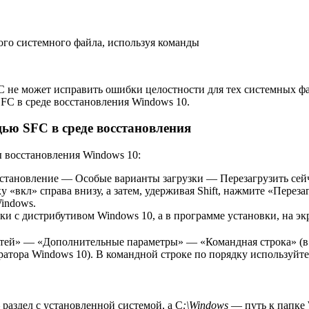
ого системного файла, используя команды
SFC не может исправить ошибки целостности для тех системных ф
FC в среде восстановления Windows 10.
ью SFC в среде восстановления
 восстановления Windows 10:
ановление — Особые варианты загрузки — Перезагрузить сейчас
у «вкл» справа внизу, а затем, удерживая Shift, нажмите «Перезаг
Windows.
ки с дистрибутивом Windows 10, а в программе установки, на эк
остей» — «Дополнительные параметры» — «Командная строка» (в
тратора Windows 10). В командной строке по порядку используй
раздел с установленной системой, а C
:\Windows
— путь к папке 