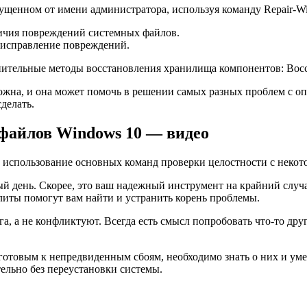
пущенном от имени администратора, используя команду Repair-
чия повреждений системных файлов.
исправление повреждений.
нительные методы восстановления хранилища компонентов: Вос
ложна, и она может помочь в решении самых разных проблем с 
делать.
файлов Windows 10 — видео
о использование основных команд проверки целостности с неко
й день. Скорее, это ваш надежный инструмент на крайний случа
литы помогут вам найти и устранить корень проблемы.
 а не конфликтуют. Всегда есть смысл попробовать что-то другое
готовым к непредвиденным сбоям, необходимо знать о них и умет
льно без переустановки системы.