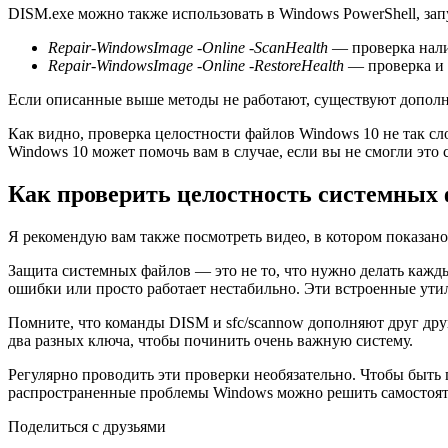
DISM.exe можно также использовать в Windows PowerShell, за
Repair-WindowsImage -Online -ScanHealth
— проверка нали
Repair-WindowsImage -Online -RestoreHealth
— проверка и 
Если описанные выше методы не работают, существуют допол
Как видно, проверка целостности файлов Windows 10 не так с
Windows 10 может помочь вам в случае, если вы не смогли это с
Как проверить целостность системных 
Я рекомендую вам также посмотреть видео, в котором показан
Защита системных файлов — это не то, что нужно делать кажды
ошибки или просто работает нестабильно. Эти встроенные ути
Помните, что команды DISM и sfc/scannow дополняют друг друга,
два разных ключа, чтобы починить очень важную систему.
Регулярно проводить эти проверки необязательно. Чтобы быть 
распространенные проблемы Windows можно решить самостояте
Поделиться с друзьями