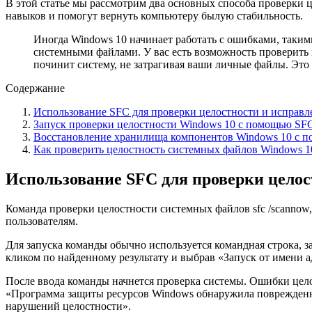
В этой статье мы рассмотрим два основных способа проверки 
навыков и помогут вернуть компьютеру былую стабильность.
Иногда Windows 10 начинает работать с ошибками, таким
системными файлами. У вас есть возможность проверить
починит систему, не затрагивая ваши личные файлы. Это
Содержание
Использование SFC для проверки целостности и исправл
Запуск проверки целостности Windows 10 с помощью SFC
Восстановление хранилища компонентов Windows 10 с 
Как проверить целостность системных файлов Windows 
Использование SFC для проверки целос
Команда проверки целостности системных файлов sfc /scannow
пользователям.
Для запуска команды обычно используется командная строка, з
кликом по найденному результату и выбрав «Запуск от имени ад
После ввода команды начнется проверка системы. Ошибки цело
«Программа защиты ресурсов Windows обнаружила поврежденны
нарушений целостности».