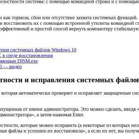
целостности системы: с помощью командной строки и с помощью
и как тормоза, сбои или отсутствие захвата системных функций
 и восстановить их с помощью встроенной утилиты командной с
 эффективный и простой способ вернуть компьютеру стабильную
ения системных файлов Windows 10
 в среде восстановления
помощью DISM.exe
10 — видео
тности и исправления системных файло
, которая автоматически проверяет и исправляет защищенные с
апущенная от имени администратора. Это можно сделать, введя «
министратора», а затем нажимая Enter.
стности, которые можно исправить (а некоторые из которых нел
е файлы и успешно их восстановила», а если их нет, вы получ