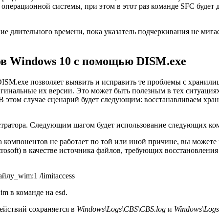
операционной системы, при этом в этот раз команде SFC будет д
е длительного времени, пока указатель подчеркивания не мигае
в Windows 10 с помощью DISM.exe
ISM.exe позволяет выявить и исправить те проблемы с хранили
инальные их версии. Это может быть полезным в тех ситуациях
В этом случае сценарий будет следующим: восстанавливаем хран
стратора. Следующим шагом будет использование следующих ко
 компонентов не работает по той или иной причине, вы можете и
crosoft) в качестве источника файлов, требующих восстановлени
айлу_wim:1 /limitaccess
m в команде на esd.
ействий сохраняется в
Windows\Logs\CBS\CBS.log
и
Windows\Logs