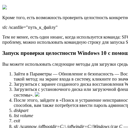
Кроме того, есть возможность проверить целостность конкретн
sfc /scanfile="путь_к_файлу"
Тем не менее, есть один нюанс, когда используется команда: 
проблему, можно использовать командную строку для запуска S
Запуск проверки целостности Windows 10 с помощ
Вы можете использовать следующие методы для загрузки среды
Зайти в Параметры — Обновление и безопасность — Восст
такой метод: на экране входа в систему, кликните по значк
Загрузиться с заранее созданного диска восстановления 
Загрузиться с установочного диска или загрузочной флеш
системы».
После этого, зайдите в «Поиск и устранение неисправн
способов, вам также потребуется ввести пароль админис
diskpart
list volume
exit
sfc /scannow /offbootdir=C:\ /offwindir=C:\Windows
(где
C
— 