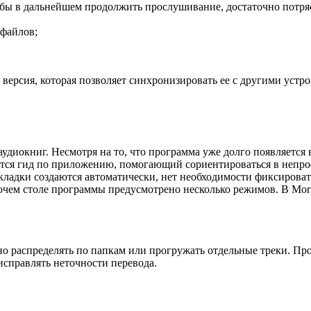
тобы в дальнейшем продолжить прослушивание, достаточно потря
 файлов;
 версия, которая позволяет синхронизировать ее с другими устр
диокниг. Несмотря на то, что программа уже долго появляется в
ется гид по приложению, помогающий сориентироваться в непро
 Закладки создаются автоматически, нет необходимости фиксиро
бочем столе программы предусмотрено несколько режимов. В Mor
о распределять по папкам или прогружать отдельные треки. Пр
исправлять неточности перевода.