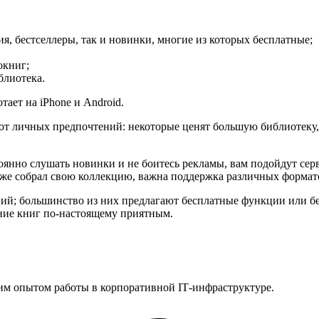
я, бестселлеры, так и новинки, многие из которых бесплатные;
окниг;
блиотека.
ает на iPhone и Android.
от личных предпочтений: некоторые ценят большую библиотеку, 
тоянно слушать новинки и не боитесь рекламы, вам подойдут се
 уже собрал свою коллекцию, важна поддержка различных формат
ений; большинство из них предлагают бесплатные функции или б
ние книг по-настоящему приятным.
им опытом работы в корпоративной IT‑инфраструктуре.