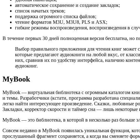
автоматическое сохранение и создание закладок;
список начатых треков;
поддержка огромного списка файлов;
чтение форматов M3U, M3U8, PLS и ASX;
гибкие режимы воспроизведения, воспроизведения в случ
В течение первых 30 дней полноценная версия бесплатна, но п
Выбор правильного приложения для чтения книг может си
которые предлагают аудиокниги на любой вкус, от класс
них, сравнив их по удобству интерфейса, наличию контен
аудиокниг.
MyBook
MyBook — виртуальная библиотека с огромным каталогом книг (
и темы. Разработчики (кстати, программа разработана специа
легко найти интересующее произведение. Сказки, любовные ро
Закладки, корректор скорости и таймер сна — лишь некоторые
MyBook — это библиотека, в которой в несколько раз больше эл
Совсем недавно в MyBook появилась уникальная функция, кото
прослушанный фрагмент сохраняется, а когда вы сменяете форм