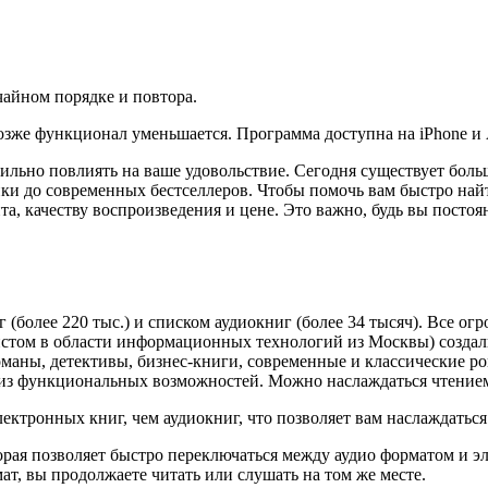
айном порядке и повтора.
озже функционал уменьшается. Программа доступна на iPhone и A
льно повлиять на ваше удовольствие. Сегодня существует больш
ики до современных бестселлеров. Чтобы помочь вам быстро найт
та, качеству воспроизведения и цене. Это важно, будь вы посто
более 220 тыс.) и списком аудиокниг (более 34 тысяч). Все огр
листом в области информационных технологий из Москвы) созда
маны, детективы, бизнес-книги, современные и классические р
 из функциональных возможностей. Можно наслаждаться чтением
ектронных книг, чем аудиокниг, что позволяет вам наслаждаться
рая позволяет быстро переключаться между аудио форматом и э
ат, вы продолжаете читать или слушать на том же месте.