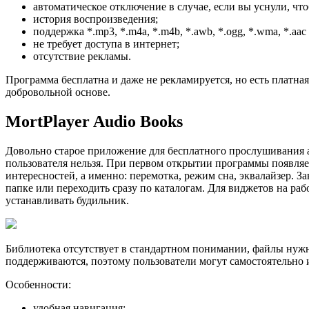
автоматическое отключение в случае, если вы уснули, ч
история воспроизведения;
поддержка *.mp3, *.m4a, *.m4b, *.awb, *.ogg, *.wma, *.aac
не требует доступа в интернет;
отсутствие рекламы.
Программа бесплатна и даже не рекламируется, но есть платная
добровольной основе.
MortPlayer Audio Books
Довольно старое приложение для бесплатного прослушивания ау
пользователя нельзя. При первом открытии программы появля
интересностей, а именно: перемотка, режим сна, эквалайзер.
папке или переходить сразу по каталогам. Для виджетов на ра
устанавливать будильник.
Библиотека отсутствует в стандартном понимании, файлы нужн
поддерживаются, поэтому пользователи могут самостоятельно 
Особенности:
удобная навигация;