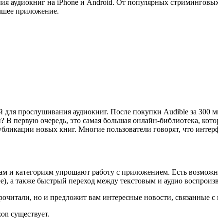
ия аудиокниг на iPhone и Android. От популярных стриминговы
чшее приложение.
й для прослушивания аудиокниг. После покупки Audible за 300 
 В первую очередь, это самая большая онлайн-библиотека, котор
публикации новых книг. Многие пользователи говорят, что инте
ам и категориям упрощают работу с приложением. Есть возможно
ее), а также быстрый переход между текстовым и аудио воспроиз
рочитали, но и предложит вам интересные новости, связанные с
on существует.