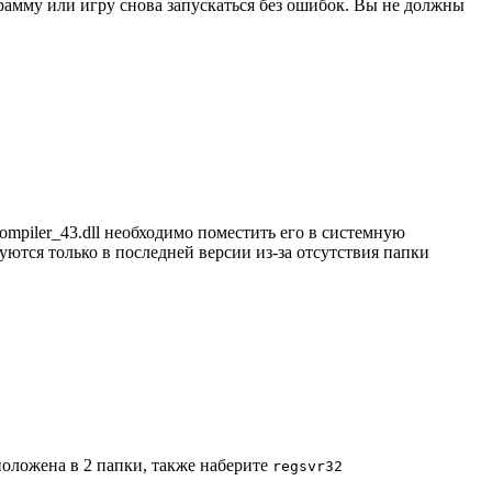
рамму или игру снова запускаться без ошибок. Вы не должны
mpiler_43.dll необходимо поместить его в системную
тся только в последней версии из-за отсутствия папки
положена в 2 папки, также наберите
regsvr32