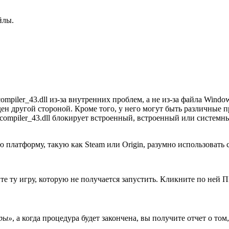
йлы.
piler_43.dll из-за внутренних проблем, а не из-за файла Windo
ден другой стороной. Кроме того, у него могут быть различные 
ompiler_43.dll блокирует встроенный, встроенный или системны
ю платформу, такую как Steam или Origin, разумно использоват
те ту игру, которую не получается запустить. Кликните по ней 
гры»
, а когда процедура будет закончена, вы получите отчет о то