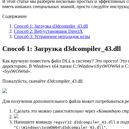
В этой статье мы разберем несколько простых и эффективных 
иметь никаких специальных знаний, просто следуйте инструкц
Содержание
Способ 1: Загрузка d3dcompiler_43.dll
Способ 2: Веб-установщик DirectX
Способ 3: Устранение неполадок игры
Способ 1: Загрузка d3dcompiler_43.dll
Как вручную поместить файл DLL в систему? Это просто! Это п
директорию. В Windows x64 папки C:\Windows\SysWOW64 и C:\W
«SysWOW64».
Пожалуйста, скачайте d3dcompiler_43.dll.
Для получения дополнительного файла может потребоваться ре
Сделать это можно самостоятельно через
«Командную стр
Напишите команду
и под
regsvr32 d3dcompiler_43.dll
.
"C:\Windows\SysWOW64\d3dcompiler_43.dll"