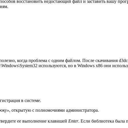
способов восстановить недостающий файл и заставить вашу прог
иям.
олезно, когда проблема с одним файлом. После скачивания d3dco
indows\System32 используются, но в Windows x86 они использую
гистрация в системе.
оку»
, открытую с полномочиями администратора.
твердите ее выполнение клавишей
Enter
. Если библиотека была 