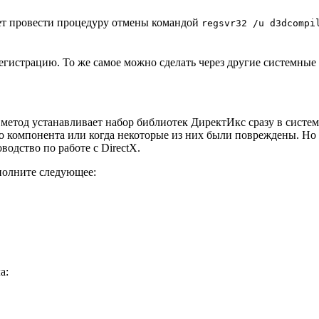
ует провести процедуру отмены командой
regsvr32 /u d3dcompi
гистрацию. То же самое можно сделать через другие системные 
 метод устанавливает набор библиотек ДиректИкс сразу в систе
го компонента или когда некоторые из них были повреждены. Но 
водство по работе с DirectX.
ыполните следующее:
а: