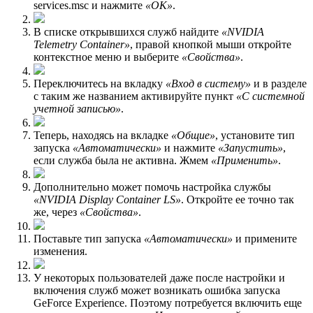
services.msc и нажмите
«ОК»
.
В списке открывшихся служб найдите
«NVIDIA
Telemetry Container»
, правой кнопкой мыши откройте
контекстное меню и выберите
«Свойства»
.
Переключитесь на вкладку
«Вход в систему»
и в разделе
с таким же названием активируйте пункт
«С системной
учетной записью»
.
Теперь, находясь на вкладке
«Общие»
, установите тип
запуска
«Автоматически»
и нажмите
«Запустить»
,
если служба была не активна. Жмем
«Применить»
.
Дополнительно может помочь настройка службы
«NVIDIA Display Container LS»
. Откройте ее точно так
же, через
«Свойства»
.
Поставьте тип запуска
«Автоматически»
и примените
изменения.
У некоторых пользователей даже после настройки и
включения служб может возникать ошибка запуска
GeForce Experience. Поэтому потребуется включить еще