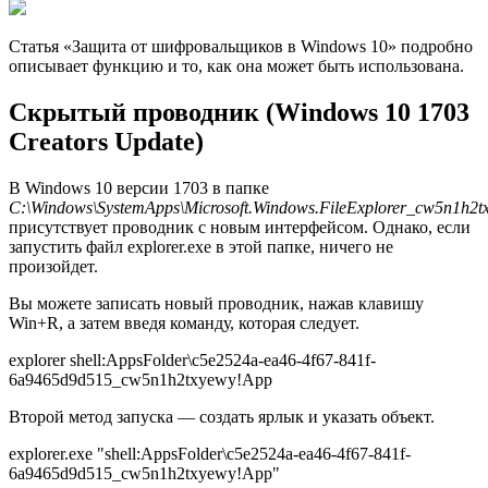
Статья «Защита от шифровальщиков в Windows 10» подробно
описывает функцию и то, как она может быть использована.
Скрытый проводник (Windows 10 1703
Creators Update)
В Windows 10 версии 1703 в папке
C:\Windows\SystemApps\Microsoft.Windows.FileExplorer_cw5n1h2t
присутствует проводник с новым интерфейсом. Однако, если
запустить файл explorer.exe в этой папке, ничего не
произойдет.
Вы можете записать новый проводник, нажав клавишу
Win+R, а затем введя команду, которая следует.
explorer shell:AppsFolder\c5e2524a-ea46-4f67-841f-
6a9465d9d515_cw5n1h2txyewy!App
Второй метод запуска — создать ярлык и указать объект.
explorer.exe "shell:AppsFolder\c5e2524a-ea46-4f67-841f-
6a9465d9d515_cw5n1h2txyewy!App"