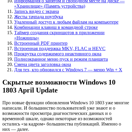
Информация о занятом и свободном месте на диске —
«Хранилище» (Память устройства)
Запись видео с экрана
Жесты тачпада ноутбука
Удаленный доступ к любым файлам на компьютере
Комбинации клавиш в командной строке
Таймер создания скриншотов в приложении
«Ножницы»
Встроенный PDF принтер
Встроенная поддержка MKV, FLAC и HEVC
Прокрутка содержимого неактивного окна
Полноэкранное меню пуск и режим планшета
Смена цвета заголовка окна
Для тех, кто обновился с Windows 7 — меню Win + X
Скрытые возможности Windows 10
1803 April Update
Про новые функции обновления Windows 10 1803 уже многие
написали. И большинство пользователей уже знают и о
возможности просмотра диагностических данных и о
временной шкале, однако некоторые из возможностей
остались «за кадром» большинства публикаций. Именно о
них — далее.