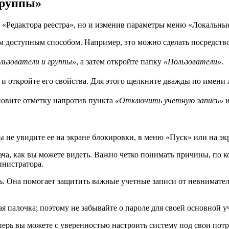
группы»
 «Редактора реестра», но и изменив параметры меню «Локальны
доступным способом. Например, это можно сделать посредство
льзователи и группы»
, а затем откройте папку
«Пользователи»
.
, и откройте его свойства. Для этого щелкните дважды по имен
ановите отметку напротив пункта
«Отключить учетную запись»
и
Вы не увидите ее на экране блокировки, в меню «Пуск» или на э
ча, как вы можете видеть. Важно четко понимать причины, по к
инистратора.
ь. Она помогает защитить важные учетные записи от невниматель
я палочка; поэтому не забывайте о пароле для своей основной у
перь вы можете с уверенностью настроить систему под свои потр