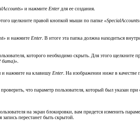
alAccounts»
и нажмите
Enter
для ее создания.
я этого щелкните правой кнопкой мыши по папке
«SpecialAccounts
st»
и нажмите
Enter
. В итоге эта папка должна находиться внутр
льзователя, которого необходимо скрыть. Для этого щелкните п
 бита)»
.
я и нажмите на клавишу
Enter
. На изображении ниже в качестве
 проверить, что параметр пользователя, который был указан при 
ользователя на экран блокировки, вам придется изменить параме
ая запись перестанет быть скрытой.