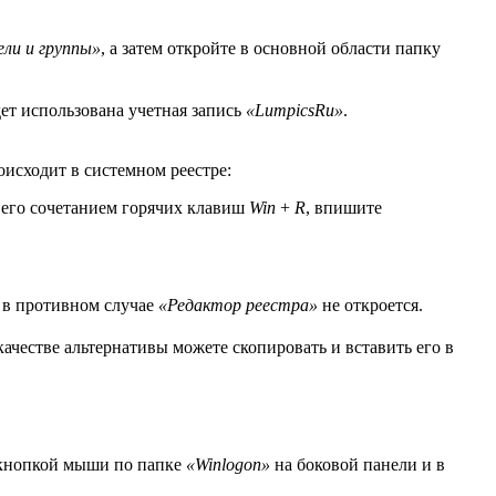
ли и группы»
, а затем откройте в основной области папку
ет использована учетная запись
«LumpicsRu»
.
оисходит в системном реестре:
 его сочетанием горячих клавиш
Win
+
R
, впишите
, в противном случае
«Редактор реестра»
не откроется.
ачестве альтернативы можете скопировать и вставить его в
й кнопкой мыши по папке
«Winlogon»
на боковой панели и в