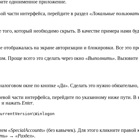
берите одноименное приложение.
ой части интерфейса, перейдите в раздел
«Локальные пользовате
 того, который необходимо скрыть. В качестве примера нами буд
е отображалась на экране авторизации и блокировки. Все это пр
. Проще всего это сделать через окно
«Выполнить»
. Вызовите
иалоговом окне по кнопке
«Да»
. Сделать это нужно обязательно
вой части интерфейса, перейдите по указанному ниже пути. В к
, и нажать
Enter
.
urrentVersion\Winlogon
нием
«SpecialAccounts»
(без кавычек). Для этого кликните право
ть»
→
«Раздел»
.