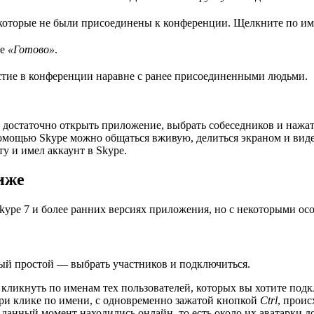
 которые не были присоединены к конференции. Щелкните по име
те
«Готово»
.
стие в конференции наравне с ранее присоединенными людьми.
остаточно открыть приложение, выбрать собеседников и нажать 
омощью Skype можно общаться вживую, делиться экраном и видет
у и имел аккаунт в Skype.
иже
kype 7 и более ранних версиях приложения, но с некоторыми ос
ый простой — выбрать участников и подключиться.
 кликнуть по именам тех пользователей, которых вы хотите подк
 При клике по имени, с одновременно зажатой кнопкой
Ctrl
, прои
данный момент находились онлайн, то есть около их аватарки д