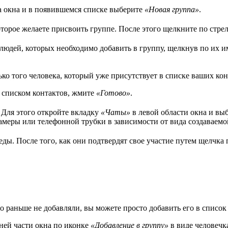
а окна и в появившемся списке выберите
«Новая группа»
.
орое желаете присвоить группе. После этого щелкните по стрел
 людей, которых необходимо добавить в группу, щелкнув по их 
о того человека, который уже присутствует в списке ваших кон
д списком контактов, жмите
«Готово»
.
. Для этого откройте вкладку
«Чаты»
в левой области окна и выб
меры или телефонной трубки в зависимости от вида создаваемо
седы. После того, как они подтвердят свое участие путем щелчк
о раньше не добавляли, вы можете просто добавить его в список
ней части окна по иконке
«Добавление в группу»
в виде человечк