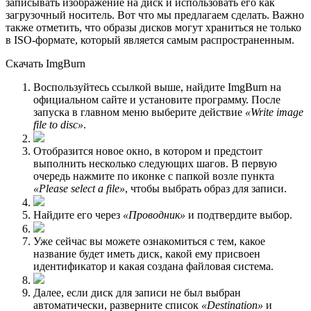
записывать изображение на диск и использовать его как
загрузочный носитель. Вот что мы предлагаем сделать. Важно
также отметить, что образы дисков могут храниться не только
в ISO-формате, который является самым распространенным.
Скачать ImgBurn
Воспользуйтесь ссылкой выше, найдите ImgBurn на
официальном сайте и установите программу. После
запуска в главном меню выберите действие
«Write image
file to disc»
.
Отобразится новое окно, в котором и предстоит
выполнить несколько следующих шагов. В первую
очередь нажмите по иконке с папкой возле пункта
«Please select a file»
, чтобы выбрать образ для записи.
Найдите его через
«Проводник»
и подтвердите выбор.
Уже сейчас вы можете ознакомиться с тем, какое
название будет иметь диск, какой ему присвоен
идентификатор и какая создана файловая система.
Далее, если диск для записи не был выбран
автоматически, разверните список
«Destination»
и