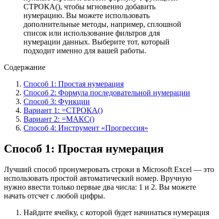
СТРОКА(), чтобы мгновенно добавить
нумерацию. Вы можете использовать
дополнительные методы, например, сплошной
список или использование фильтров для
нумерации данных. Выберите тот, который
подходит именно для вашей работы.
Содержание
Способ 1: Простая нумерация
Способ 2: Формула последовательной нумерации
Способ 3: Функции
Вариант 1: =СТРОКА()
Вариант 2: =МАКС()
Способ 4: Инструмент «Прогрессия»
Способ 1: Простая нумерация
Лучший способ пронумеровать строки в Microsoft Excel — это
использовать простой автоматический номер. Вручную
нужно ввести только первые два числа: 1 и 2. Вы можете
начать отсчет с любой цифры.
Найдите ячейку, с которой будет начинаться нумерация