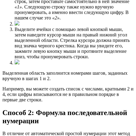
строк, затем проставьте самостоятельно в ней значение
«1»
. Следующую строку также нужно вручную
пронумеровать, а именно ввести следующую цифру. В
нашем случае это
«2»
.
Выделите ячейки с помощью левой кнопкой мыши,
затем наведите курсор мыши на правый нижний угол
выделенной области. Стрелка курсора должна принять
вид значка черного крестика. Когда вы увидите его,
зажмите левую кнопку мыши и протяните выделение
вниз, чтобы пронумеровать строки.
Выделенная область заполнится номерами шагов, заданных
вручную в шагах 1 и 2.
Например, вы можете создать список с числами, кратными 2 и
4, если цифры вписываются не в правильном порядке в
первые две строки.
Способ 2: Формула последовательной
нумерации
В отличие от автоматической простой нумерации этот метод