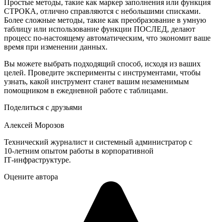
Простые методы, такие как маркер заполнения или функция
СТРОКА, отлично справляются с небольшими списками.
Более сложные методы, такие как преобразование в умную
таблицу или использование функции ПОСЛЕД, делают
процесс по-настоящему автоматическим, что экономит ваше
время при изменении данных.
Вы можете выбрать подходящий способ, исходя из ваших
целей. Проведите эксперименты с инструментами, чтобы
узнать, какой инструмент станет вашим незаменимым
помощником в ежедневной работе с таблицами.
Поделиться с друзьями
Алексей Морозов
Технический журналист и системный администратор с
10‑летним опытом работы в корпоративной
IT‑инфраструктуре.
Оцените автора