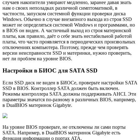
случаев накопители умирают медленно, заранее давая знать
нам о своих неполадках различной симптоматикой, в
частности, запуском системной функции проверки диска
Windows. Обычно в случае внезапного выхода из строя SSD
может не определяться системой Windows и программами, но
в BIOS он виден. А частичный выход из строя материнской
платы, как правило, даёт о себе знать нестабильной работой
платы, что часто проявляется в периодических произвольных
отключениях компьютера. Поэтому, прежде чем проверять
версии неисправности SSD и материнки, нужно проверить,
нет ли проблем на уровне BIOS.
Настройки в БИОС для SATA SSD
Если SSD диск не виден в БИОСе, проверьте настройки SATA
SSD в BIOS. Контроллер SATA должен быть включен.
Режимы контроллера SATA должны поддерживать AHCI. Эти
параметры значатся по-разному в различных BIOS, например,
в DualBIOS материнок Gigabyte.
На уровне BIOS проверьте, не отключены ли сами порты
SATA. Например, в DualBIOS материнок Gigabyte есть
функция информации о портах ATA.