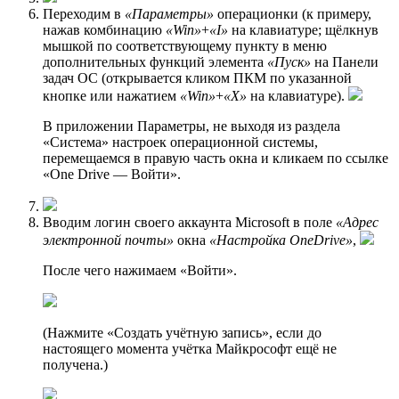
Переходим в
«Параметры»
операционки (к примеру,
нажав комбинацию
«Win»
+
«I»
на клавиатуре; щёлкнув
мышкой по соответствующему пункту в меню
дополнительных функций элемента
«Пуск»
на Панели
задач ОС (открывается кликом ПКМ по указанной
кнопке или нажатием
«Win»
+
«X»
на клавиатуре).
В приложении Параметры, не выходя из раздела
«Система» настроек операционной системы,
перемещаемся в правую часть окна и кликаем по ссылке
«One Drive — Войти».
Вводим логин своего аккаунта Microsoft в поле
«Адрес
электронной почты»
окна
«Настройка OneDrive»
,
После чего нажимаем «Войти».
(Нажмите «Создать учётную запись», если до
настоящего момента учётка Майкрософт ещё не
получена.)