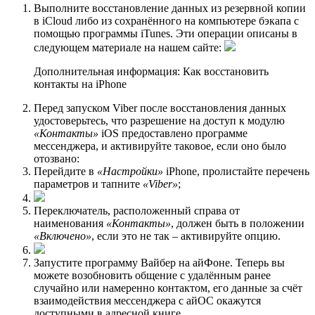
Выполните восстановление данных из резервной копии
в iCloud либо из сохранённого на компьютере бэкапа с
помощью программы iTunes. Эти операции описаны в
следующем материале на нашем сайте:
Дополнительная информация: Как восстановить
контакты на iPhone
Перед запуском Viber после восстановления данных
удостоверьтесь, что разрешение на доступ к модулю
«Контакты»
iOS предоставлено программе
мессенджера, и активируйте таковое, если оно было
отозвано:
Перейдите в
«Настройки»
iPhone, пролистайте перечень
параметров и тапните
«Viber»
;
Переключатель, расположенный справа от
наименования
«Контакты»
, должен быть в положении
«Включено»
, если это не так – активируйте опцию.
Запустите программу Вайбер на айФоне. Теперь вы
можете возобновить общение с удалённым ранее
случайно или намеренно контактом, его данные за счёт
взаимодействия мессенджера с айОС окажутся
доступными в адресной книге.