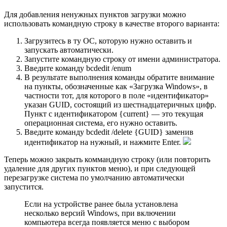
Для добавления ненужных пунктов загрузки можно
использовать командную строку в качестве второго варианта:
Загрузитесь в ту ОС, которую нужно оставить и
запускать автоматически.
Запустите командную строку от имени администратора.
Введите команду bcdedit /enum
В результате выполнения команды обратите внимание
на пункты, обозначенные как «Загрузка Windows», в
частности тот, для которого в поле «идентификатор»
указан GUID, состоящий из шестнадцатеричных цифр.
Пункт с идентификатором {current} — это текущая
операционная система, его нужно оставить.
Введите команду bcdedit /delete {GUID} заменив
идентификатор на нужный, и нажмите Enter.
Теперь можно закрыть коммандную строку (или повторить
удаление для других пунктов меню), и при следующей
перезагрузке система по умолчанию автоматически
запустится.
Если на устройстве ранее была установлена
несколько версий Windows, при включении
компьютера всегда появляется меню с выбором