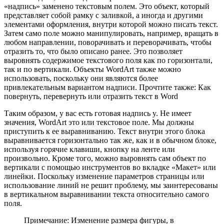
«надпись» заменено текстовым полем. Это объект, который
представляет собой рамку с заливкой, а иногда и другими
элементами оформления, внутри которой можно писать текст.
Затем само поле можно манипулировать, например, вращать в
любом направлении, поворачивать и переворачивать, чтобы
отразить то, что было описано ранее. Это позволяет
выровнять содержимое текстового поля как по горизонтали,
так и по вертикали. Объекты WordArt также можно
использовать, поскольку они являются более
привлекательным вариантом надписи. Прочтите также: Как
повернуть, перевернуть или отразить текст в Word
Таким образом, у вас есть готовая надпись y. Не имеет
значения, WordArt это или текстовое поле. Мы должны
приступить к ее выравниванию. Текст внутри этого блока
выравнивается горизонтально так же, как и в обычном блоке,
используя горячие клавиши, кнопку на ленте или
произвольно. Кроме того, можно выровнять сам объект по
вертикали с помощью инструментов во вкладке «Макет» или
линейки. Поскольку изменение параметров страницы или
использование линий не решит проблему, мы заинтересованы
в вертикальном выравнивании текста относительно самого
поля.
Примечание: Изменение размера фигуры, в