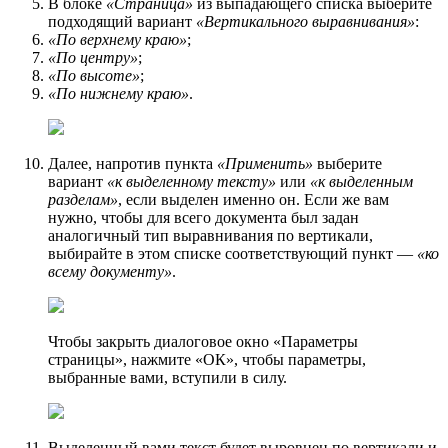
В блоке
«Страница»
из выпадающего списка выберите
подходящий вариант
«Вертикального выравнивания»
:
«По верхнему краю»
;
«По центру»
;
«По высоте»
;
«По нижнему краю»
.
Далее, напротив пункта
«Применить»
выберите
вариант
«к выделенному тексту»
или
«к выделенным
разделам»
, если выделен именно он. Если же вам
нужно, чтобы для всего документа был задан
аналогичный тип выравнивания по вертикали,
выбирайте в этом списке соответствующий пункт —
«ко
всему документу»
.
Чтобы закрыть диалоговое окно «Параметры
страницы», нажмите «ОК», чтобы параметры,
выбранные вами, вступили в силу.
Выделенный вами текст будет выровнен по вертикали и