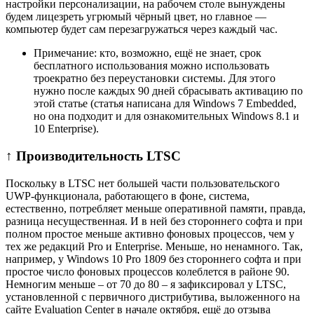
настройки персонализации, на рабочем столе вынуждены
будем лицезреть угрюмый чёрный цвет, но главное —
компьютер будет сам перезагружаться через каждый час.
Примечание: кто, возможно, ещё не знает, срок
бесплатного использования можно использовать
троекратно без переустановки системы. Для этого
нужно после каждых 90 дней сбрасывать активацию по
этой статье (статья написана для Windows 7 Embedded,
но она подходит и для ознакомительных Windows 8.1 и
10 Enterprise).
↑ Производительность LTSC
Поскольку в LTSC нет большей части пользовательского
UWP-функционала, работающего в фоне, система,
естественно, потребляет меньше оперативной памяти, правда,
разница несущественная. И в ней без стороннего софта и при
полном простое меньше активно фоновых процессов, чем у
тех же редакций Pro и Enterprise. Меньше, но ненамного. Так,
например, у Windows 10 Pro 1809 без стороннего софта и при
простое число фоновых процессов колеблется в районе 90.
Немногим меньше – от 70 до 80 – я зафиксировал у LTSC,
установленной с первичного дистрибутива, выложенного на
сайте Evaluation Center в начале октября, ещё до отзыва