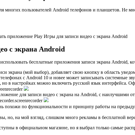
 многих пользователей Android телефонов и планшетов. Не мног
ть приложение Play Игры для записи видео с экрана Android
ео с экрана Android
спользовать бесплатные приложения записи экрана Android, кот
и экрана (мой выбор), добавляет свою кнопку в область уведо
телефонах с Android 10 и новее может записывать системные зву
, но в настройках можно включить русский язык интерфейса. О
creenrecorder
ложение для записи видео с экрана на Android, с наилучшими от
recorder.screenrecorder
нь похожи по функциональности и принципу работы на предыд
ы, но, на мой взгляд, слишком много рекламы в бесплатной ве
тупны в официальном магазине, но я выбрал только самые расп