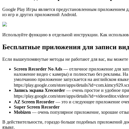
Google Play Игры является предустановленным приложением для
из игр и других приложений Android.
Используйте функцию в отдельной инструкции. Как использова
Бесплатные приложения для записи вид
Если вышеупомянутые методы не работают для вас, вы можете и
Screen Recorder No Ads
— отличное приложение для запис
наложение видео с камеры) и полностью без рекламы. На 
умолчанию приложение запускается на английском языке
https://play.google.com/store/apps/details?id=com.kimcy929.s
Запись экрана Xrecorder
— очень простое и удобное при
https://play.google.com/store/apps/details?id=videoeditor.video
AZ Screen Recorder
— это и следующее приложение оче
Super Screen Recorder
Mobizen
— очень популярное приложение, хорошие отзыв
В действительности, гораздо больше подобных приложений дос
языке.