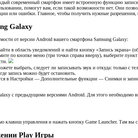
каждый современный смартфон имеет встроенную функцию записи 
ьзовании, помогут вам, если такой возможности нет. Они позво
кции или ошибки. Главное, чтобы получить нужные разрешения, и
ung Galaxy
имости от версии Android вашего смартфона Samsung Galaxy:
зайти в область уведомлений и найти кнопку «Запись экрана» (
мите по кнопке меню (три точки справа вверху), выберите пунк
сти.
жете выбрать, следует ли записывать звук и откуда: только с т
 где запись можно будет остановить.
дятся в Настройки — Дополнительные функции — Снимки и запис
 Galaxy с предыдущими версиями Android. Для этого необходим
ью клавиш управления и нажать кнопку Game Launcher. Там вы с
жении Play Игры