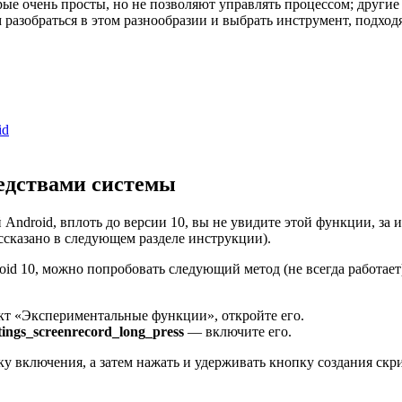
ые очень просты, но не позволяют управлять процессом; другие
разобраться в этом разнообразии и выбрать инструмент, подход
id
редствами системы
ndroid, вплоть до версии 10, вы не увидите этой функции, за 
ссказано в следующем разделе инструкции).
oid 10, можно попробовать следующий метод (не всегда работает
кт «Экспериментальные функции», откройте его.
ttings_screenrecord_long_press
— включите его.
пку включения, а затем нажать и удерживать кнопку создания ск