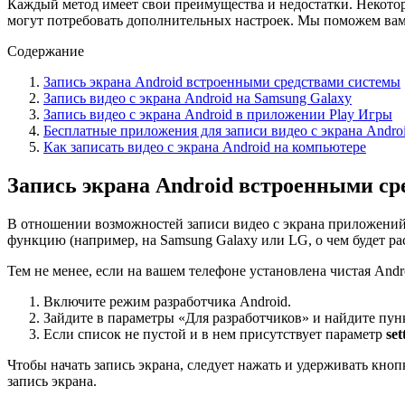
Каждый метод имеет свои преимущества и недостатки. Некотор
могут потребовать дополнительных настроек. Мы поможем вам 
Содержание
Запись экрана Android встроенными средствами системы
Запись видео с экрана Android на Samsung Galaxy
Запись видео с экрана Android в приложении Play Игры
Бесплатные приложения для записи видео с экрана Andro
Как записать видео с экрана Android на компьютере
Запись экрана Android встроенными с
В отношении возможностей записи видео с экрана приложений A
функцию (например, на Samsung Galaxy или LG, о чем будет ра
Тем не менее, если на вашем телефоне установлена чистая Andr
Включите режим разработчика Android.
Зайдите в параметры «Для разработчиков» и найдите пун
Если список не пустой и в нем присутствует параметр
se
Чтобы начать запись экрана, следует нажать и удерживать кно
запись экрана.