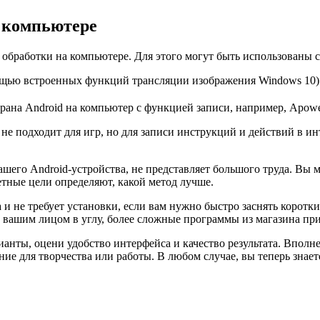
а компьютере
ет обработки на компьютере. Для этого могут быть использованы
ощью встроенных функций трансляции изображения Windows 10) 
ана Android на компьютер с функцией записи, например, Apower
 не подходит для игр, но для записи инструкций и действий в и
 вашего Android-устройства, не представляет большого труда. В
етные цели определяют, какой метод лучше.
и не требует установки, если вам нужно быстро заснять коротки
 с вашим лицом в углу, более сложные программы из магазина п
анты, оцени удобство интерфейса и качество результата. Вполне
ие для творчества или работы. В любом случае, вы теперь знае