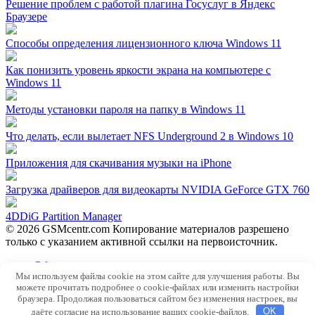
Решение проблем с работой плагина Госуслуг в Яндекс
Браузере
Способы определения лицензионного ключа Windows 11
Как понизить уровень яркости экрана на компьютере с
Windows 11
Методы установки пароля на папку в Windows 11
Что делать, если вылетает NFS Underground 2 в Windows 10
Приложения для скачивания музыки на iPhone
Загрузка драйверов для видеокарты NVIDIA GeForce GTX 760
4DDiG Partition Manager
© 2026 GSMcentr.com Копирование материалов разрешено
только с указанием активной ссылки на первоисточник.
Обратная связь
Мы используем файлы cookie на этом сайте для улучшения работы. Вы
Политика конфиденциальности
можете прочитать подробнее о cookie-файлах или изменить настройки
Пользовательское соглашение
браузера. Продолжая пользоваться сайтом без изменения настроек, вы
даёте согласие на использование ваших cookie-файлов.
OK