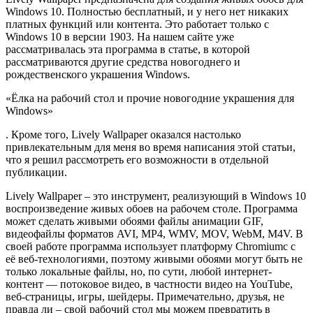
Windows 10. Полностью бесплатный, и у него нет никаких
платных функций или контента. Это работает только с
Windows 10 в версии 1903. На нашем сайте уже
рассматривалась эта программа в статье, в которой
рассматриваются другие средства новогоднего и
рождественского украшения Windows.
«Ёлка на рабочий стол и прочие новогодние украшения для
Windows»
. Кроме того, Lively Wallpaper оказался настолько
привлекательным для меня во время написания этой статьи,
что я решил рассмотреть его возможности в отдельной
публикации.
Lively Wallpaper – это инструмент, реализующий в Windows 10
воспроизведение живых обоев на рабочем столе. Программа
может сделать живыми обоями файлы анимации GIF,
видеофайлы форматов AVI, MP4, WMV, MOV, WebM, M4V. В
своей работе программа использует платформу Chromiumс с
её веб-технологиями, поэтому живыми обоями могут быть не
только локальные файлы, но, по сути, любой интернет-
контент — потоковое видео, в частности видео на YouTube,
веб-страницы, игры, шейдеры. Примечательно, друзья, не
правда ли – свой рабочий стол мы можем превратить в