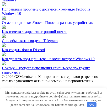
Windows
Исправляем проблему с доступом к команде Fixboot в
Windows 10
Отмена подписки Яндекс Плюс на разных устройствах
Как изменить адрес электронной почты
Способы сжатия видео в Telegram
Как создать бота в Discord
Как удалить порт принтера на компьютере с Windows 10
Почему «Процесс исполнения клиент-сервер» грузит
видеокарту
© 2026 GSMcentr.com Копирование материалов разрешено
только с указанием активной ссылки на первоисточник.
Обратная связь
Мы используем файлы cookie на этом сайте для улучшения работы. Вы
Политика конфиденциальности
можете прочитать подробнее о cookie-файлах или изменить настройки
Пользовательское соглашение
браузера. Продолжая пользоваться сайтом без изменения настроек, вы
даёте согласие на использование ваших cookie-файлов.
OK