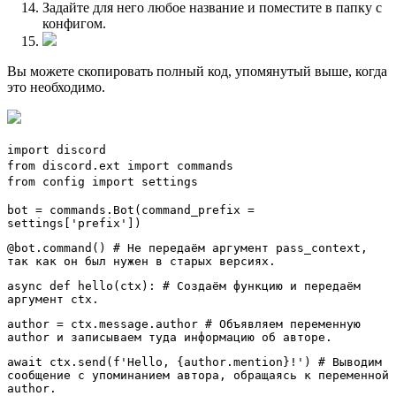
Задайте для него любое название и поместите в папку с
конфигом.
Вы можете скопировать полный код, упомянутый выше, когда
это необходимо.
import discord
from discord.ext import commands
from config import settings
bot = commands.Bot(command_prefix =
settings['prefix'])
@bot.command() # Не передаём аргумент pass_context,
так как он был нужен в старых версиях.
async def hello(ctx): # Создаём функцию и передаём
аргумент ctx.
author = ctx.message.author # Объявляем переменную
author и записываем туда информацию об авторе.
await ctx.send(f'Hello, {author.mention}!') # Выводим
сообщение с упоминанием автора, обращаясь к переменной
author.