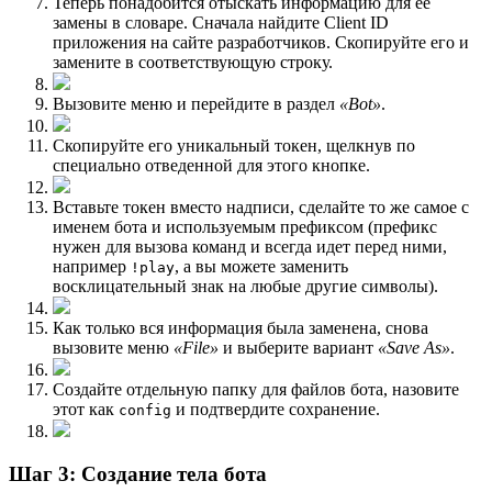
Теперь понадобится отыскать информацию для ее
замены в словаре. Сначала найдите Client ID
приложения на сайте разработчиков. Скопируйте его и
замените в соответствующую строку.
Вызовите меню и перейдите в раздел
«Bot»
.
Скопируйте его уникальный токен, щелкнув по
специально отведенной для этого кнопке.
Вставьте токен вместо надписи, сделайте то же самое с
именем бота и используемым префиксом (префикс
нужен для вызова команд и всегда идет перед ними,
например
, а вы можете заменить
!play
восклицательный знак на любые другие символы).
Как только вся информация была заменена, снова
вызовите меню
«File»
и выберите вариант
«Save As»
.
Создайте отдельную папку для файлов бота, назовите
этот как
и подтвердите сохранение.
config
Шаг 3: Создание тела бота