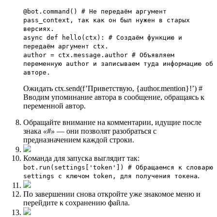
@bot.command() # Не передаём аргумент
pass_context, так как он был нужен в старых
версиях.
async def hello(ctx): # Создаём функцию и
передаём аргумент ctx.
author = ctx.message.author # Объявляем
переменную author и записываем туда информацию об
авторе.
Ожидать ctx.send(f’Приветствую, {author.mention}!’) #
Вводим упоминание автора в сообщение, обращаясь к
переменной автор.
Обращайте внимание на комментарии, идущие после
знака
«#»
— они позволят разобраться с
предназначением каждой строки.
Команда для запуска выглядит так:
bot.run(settings['token']) # Обращаемся к словарю
.
settings с ключом token, для получения токена
По завершении снова откройте уже знакомое меню и
перейдите к сохранению файла.