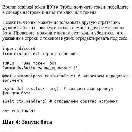
Bot.run(settings[‘token’][0]) # Чтобы получить токен, перейдите
в словарь настроек и найдите ключ для токена.
Помните, что вы можете использовать другую стратегию,
удалив файл со словарем и создав немного другое «тело» для
бота. Проверьте, подходит ли вам этот код, и убедитесь, что
указанные строки с токеном нужно отредактировать под себя.
import discord
from discord.ext import commands
ТОКЕН = 'Ваш токен' бот =
Commands.Bot(команда_префикс='!')
@bot.command(pass_context=True) # разрешаем передавать
аргументы
async def test(ctx, arg): # создаем асинхронную
функцию бота
await ctx.send(arg) # отправляем обратно аргумент
bot.run(TOKEN)
Шаг 4: Запуск бота