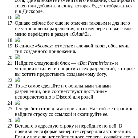
бота, где вы можете изменить его название, скопировать
токен или добавить иконку, которая будет отображаться
и в Дискорде.
Однако сейчас бот еще не отмечен таковым и для него
не установлены разрешения, поэтому через то же самое
меню перейдите в раздел
«OAuth2»
.
В списке
«Scopes»
отметьте галочкой
«bot»
, обозначив
тип созданного приложения.
Найдите следующий блок —
«Bot Permissions»
и
установите галочки напротив всех разрешений, которые
вы хотите предоставить создаваемому боту.
То же самое сделайте и с остальными типами
разрешений, они соответствуют доступным
непосредственно в Discord для ролей.
Теперь бот готов для авторизации. На этой же странице
найдите строку со ссылкой и скопируйте ее.
Вставьте в адресную строку и перейдите по ней. В
появившейся форме выберите сервер для авторизации.
Если у вас еще нет собственного сервера, создайте его, а