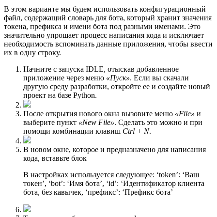
В этом варианте мы будем использовать конфигурационный
файл, содержащий словарь для бота, который хранит значения
токена, префикса и имени бота под разными именами. Это
значительно упрощает процесс написания кода и исключает
необходимость вспоминать данные приложения, чтобы ввести
их в одну строку.
Начните с запуска IDLE, отыскав добавленное
приложение через меню
«Пуск»
. Если вы скачали
другую среду разработки, откройте ее и создайте новый
проект на базе Python.
После открытия нового окна вызовите меню
«File»
и
выберите пункт
«New File»
. Сделать это можно и при
помощи комбинации клавиш
Ctrl + N
.
В новом окне, которое и предназначено для написания
кода, вставьте блок
В настройках используется следующее: ‘token’: ‘Ваш
токен’, ‘bot’: ‘Имя бота’, ‘id’: ‘Идентификатор клиента
бота, без кавычек, ‘префикс’: ‘Префикс бота’