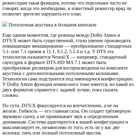
режиссерам такая функция, потому что персонажи часто не
говорят, когда это необходимо, и известный режиссер вряд ли
позволит зрителю нарушить его план.
Потолочная акустика в большом кинозале
Еще одним моментом, где разница между Dolby Atmos и
DTS:X может быть существенной, стало умение производить
повышающее микширование — преобразование стандартных
5.1- или 7.1-треков в 11.1, 9.1.2, 5.1.4 и т.д. У DTS эта
технология называется Neural:X — например, стандартный
саунтдрек в формате DTS-HD MA 7.1 может быть
преобразован ресивером для воспроизведения на комплекте
акустики с дополнительными потолочными колонками.
Технология сама подстроится под имеющуюся конфигурацию.
У Dolby Atmos функция апмиксинга тоже имеется, но какой из
двух форматов справится с задачей лучше, пока сказать
сложно.
По сути, DTS:X фокусируется на впечатлениях, а не на
железе. Гибкость — его главная сила. Он создает трёхмерную
звуковую сцену, а не привязывает звук к определенным
динамикам. Система адаптируется к вашей конфигурации и
максимизирует ее, независимо от того, есть ли у вас две
колонки, пять или полный потолочный массив.