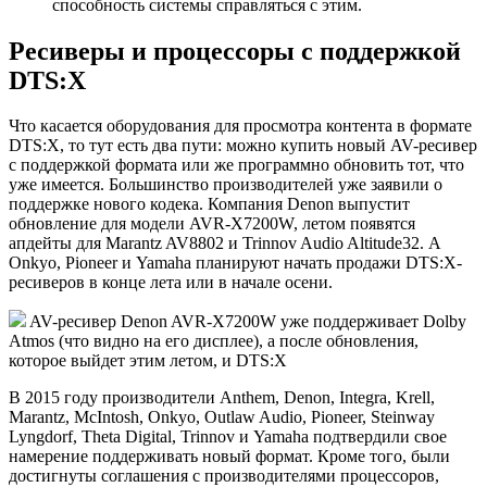
способность системы справляться с этим.
Ресиверы и процессоры с поддержкой
DTS:X
Что касается оборудования для просмотра контента в формате
DTS:X, то тут есть два пути: можно купить новый AV-ресивер
с поддержкой формата или же программно обновить тот, что
уже имеется. Большинство производителей уже заявили о
поддержке нового кодека. Компания Denon выпустит
обновление для модели AVR-X7200W, летом появятся
апдейты для Marantz AV8802 и Trinnov Audio Altitude32. А
Onkyo, Pioneer и Yamaha планируют начать продажи DTS:X-
ресиверов в конце лета или в начале осени.
AV-ресивер Denon AVR-X7200W уже поддерживает Dolby
Atmos (что видно на его дисплее), а после обновления,
которое выйдет этим летом, и DTS:X
В 2015 году производители Anthem, Denon, Integra, Krell,
Marantz, McIntosh, Onkyo, Outlaw Audio, Pioneer, Steinway
Lyngdorf, Theta Digital, Trinnov и Yamaha подтвердили свое
намерение поддерживать новый формат. Кроме того, были
достигнуты соглашения с производителями процессоров,