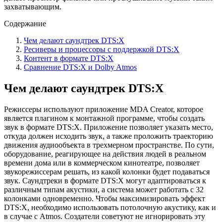
захватывающим.
Содержание
Чем делают саундтрек DTS:X
Ресиверы и процессоры с поддержкой DTS:X
Контент в формате DTS:X
Сравнение DTS:X и Dolby Atmos
Чем делают саундтрек DTS:X
Режиссеры используют приложение MDA Creator, которое
является плагином к монтажной программе, чтобы создать
звук в формате DTS:X. Приложение позволяет указать место,
откуда должен исходить звук, а также проложить траекторию
движения аудиообъекта в трехмерном пространстве. По сути,
оборудование, реагирующее на действия людей в реальном
времени дома или в коммерческом кинотеатре, позволяет
звукорежиссерам решать, из какой колонки будет подаваться
звук. Саундтреки в формате DTS:X могут адаптироваться к
различным типам акустики, а система может работать с 32
колонками одновременно. Чтобы максимизировать эффект
DTS:X, необходимо использовать потолочную акустику, как и
в случае с Atmos. Создатели советуют не игнорировать эту