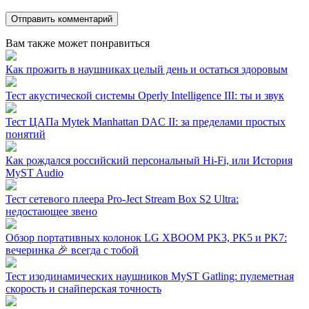
Вам также может понравиться
Как прожить в наушниках целый день и остаться здоровым
Тест акустической системы Operly Intelligence III: ты и звук
Тест ЦАПа Mytek Manhattan DAC II: за пределами простых
понятий
Как рождался российский персональный Hi-Fi, или История
MyST Audio
Тест сетевого плеера Pro-Ject Stream Box S2 Ultra:
недостающее звено
Обзор портативных колонок LG XBOOM PK3, PK5 и PK7:
вечеринка 🎉 всегда с тобой
Тест изодинамических наушников MyST Gatling: пулеметная
скорость и снайперская точность