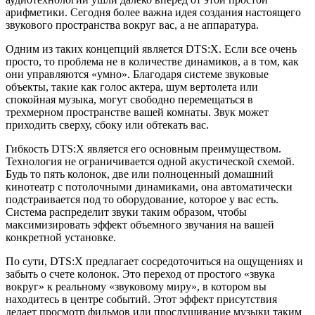
арифметики. Сегодня более важна идея создания настоящего
звукового пространства вокруг вас, а не аппаратура.
Одним из таких концепций является DTS:X. Если все очень
просто, то проблема не в количестве динамиков, а в том, как
они управляются «умно». Благодаря системе звуковые
объекты, такие как голос актера, шум вертолета или
спокойная музыка, могут свободно перемещаться в
трехмерном пространстве вашей комнаты. Звук может
приходить сверху, сбоку или обтекать вас.
Гибкость DTS:X является его основным преимуществом.
Технология не ограничивается одной акустической схемой.
Будь то пять колонок, две или полноценный домашний
кинотеатр с потолочными динамиками, она автоматически
подстраивается под то оборудование, которое у вас есть.
Система распределит звуки таким образом, чтобы
максимизировать эффект объемного звучания на вашей
конкретной установке.
По сути, DTS:X предлагает сосредоточиться на ощущениях и
забыть о счете колонок. Это переход от простого «звука
вокруг» к реальному «звуковому миру», в котором вы
находитесь в центре событий. Этот эффект присутствия
делает просмотр фильмов или прослушивание музыки таким