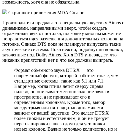
возможность, хотя она не обязательна.
Скриншот приложения MDA Creator
Производители предлагают специальную акустику Atmos с
динамиками, направленными вверх, чтобы создать
отраженный звук от потолка, поскольку многим может не
понравиться идея размещения дополнительных колонок на
потолке. Однако DTS пока не планирует выпускать такие
акустические системы. Пока неясно, подойдут ли колонки,
заточенные под Dolby Atmos. Хотя DTS утверждает, что
никаких препятствий нет и что все должны выиграть.
Формат объёмного звука DTS:X — это
современный формат, который работает иначе, чем
стандартные системы, такие как 5.1 или 7.1.
Например, когда птица летит сверху справа
налево, он описывает местоположение звука в
пространстве, а не привязывает его к
определенным колонкам. Кроме того, выбор
между трьмя или пятнадцатью динамиками
зависит от вашей акустики. Это делает DTS:X
более гибким и естественным, и он не требует
перепланировки вашего дома для установки
новых колонок. Важно не только количество, но и