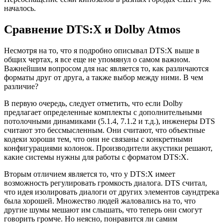
началось.
Сравнение DTS:X и Dolby Atmos
Несмотря на то, что я подробно описывал DTS:X выше в
общих чертах, я все еще не упомянул о самом важном.
Важнейшим вопросом для нас является то, как различаются
форматы друг от друга, а также выбор между ними. В чем
различие?
В первую очередь, следует отметить, что если Dolby
предлагает определенные комплекты с дополнительными
потолочными динамиками (5.1.4, 7.1.2 и т.д.), инженеры DTS
считают это бессмысленным. Они считают, что объектные
кодеки хороши тем, что они не связаны с конкретными
конфигурациями колонок. Производители акустики решают,
какие системы нужны для работы с форматом DTS:X.
Вторым отличием является то, что y DTS:X имеет
возможность регулировать громкость диалога. DTS считал,
что идея изолировать диалоги от других элементов саундтрека
была хорошей. Множество людей жаловались на то, что
другие шумы мешают им слышать, что теперь они смогут
говорить громче. Но неясно, понравится ли самим