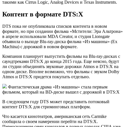
такими как Cirrus Logic, Analog Devices и Texas Instruments.
Контент в формате DTS:X
DTS пока не опубликовала списков контента в новом
формате, но при создании фильма «Мстители: Эра Альтрона»
в апреле использовали MDA Creator, и студия Lionsgate
объявила о выходе Blu-ray-диска фильма «Из машины» (Ex
Machina) с дорожкой в новом формате.
Компания планирует выпустить фильмы на Blu-ray-дисках с
саундтреками DTS:X до конца 2015 года. Еще неясно, будут
ли студии объединять звуковые дорожки Atmos и DTS:X на
одном диске. Вполне возможно, что фильмы с звуком Dolby
Atmos и DTS:X придется покупать отдельно.
Фантастическая драма «Из машины» стала первым
фильмом, который на BD-диске вышел с дорожкой в DTS:X
В следующем году DTS может представить потоковый
контент DTS:X для стриминговых платформ.
Что касается кинотеатров, американская сеть Carmike
сообщила о своем намерении перейти на DTS:X.
Переоснащение семи кинозалов в разных городах США уже