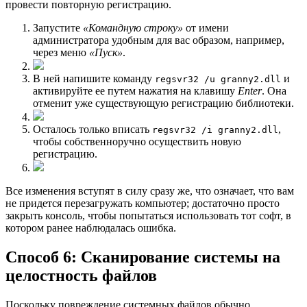
провести повторную регистрацию.
Запустите
«Командную строку»
от имени
администратора удобным для вас образом, например,
через меню
«Пуск»
.
В ней напишите команду
и
regsvr32 /u granny2.dll
активируйте ее путем нажатия на клавишу
Enter
. Она
отменит уже существующую регистрацию библиотеки.
Осталось только вписать
,
regsvr32 /i granny2.dll
чтобы собственноручно осуществить новую
регистрацию.
Все изменения вступят в силу сразу же, что означает, что вам
не придется перезагружать компьютер; достаточно просто
закрыть консоль, чтобы попытаться использовать тот софт, в
котором ранее наблюдалась ошибка.
Способ 6: Сканирование системы на
целостность файлов
Поскольку повреждение системных файлов обычно