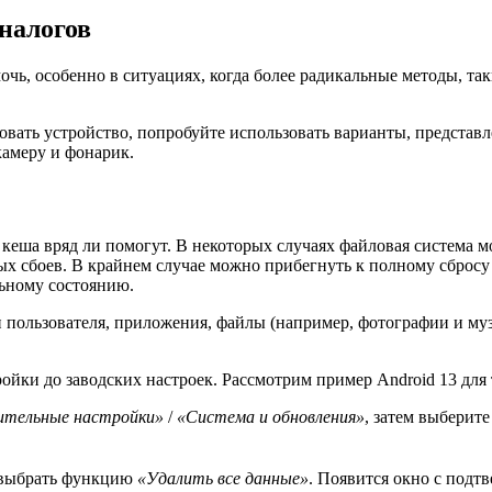
налогов
чь, особенно в ситуациях, когда более радикальные методы, таки
ать устройство, попробуйте использовать варианты, представлен
амеру и фонарик.
а кеша вряд ли помогут. В некоторых случаях файловая система 
х сбоев. В крайнем случае можно прибегнуть к полному сбросу 
льному состоянию.
и пользователя, приложения, файлы (например, фотографии и муз
ки до заводских настроек. Рассмотрим пример Android 13 для то
ительные настройки»
/
«Система и обновления»
, затем выберит
и выбрать функцию
«Удалить все данные»
. Появится окно с подт