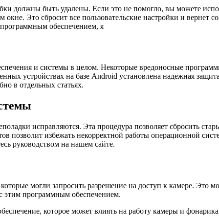
бки должны быть удалены. Если это не помогло, вы можете испо
окне. Это сбросит все пользовательские настройки и вернет со
 программным обеспечением, я
спечения и системы в целом. Некоторые вредоносные программы
еменных устройствах на базе Android установлена надежная защи
бно в отдельных статьях.
истемы
оладки исправляются. Эта процедура позволяет сбросить стары
йтов позволит избежать некорректной работы операционной сис
есь руководством на нашем сайте.
которые могли запросить разрешение на доступ к камере. Это м
 с этим программным обеспечением.
еспечение, которое может влиять на работу камеры и фонарика 