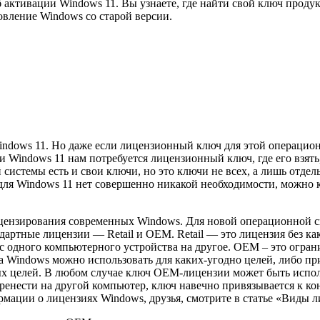
ктивации Windows 11. Вы узнаете, где найти свой ключ продукта
овление Windows со старой версии.
Windows 11. Но даже если лицензионный ключ для этой операцион
и Windows 11 нам потребуется лицензионный ключ, где его взять
системы есть и свои ключи, но это ключи не всех, а лишь отдел
для Windows 11 нет совершенно никакой необходимости, можно к
ицензирования современных Windows. Для новой операционной 
ндартные лицензии — Retail и OEM. Retail — это лицензия без к
с одного компьютерного устройства на другое. OEM – это ограни
Windows можно использовать для каких-угодно целей, либо при
ых целей. В любом случае ключ OEM-лицензии может быть исполь
еренести на другой компьютер, ключ навечно привязывается к к
рмации о лицензиях Windows, друзья, смотрите в статье «Виды 