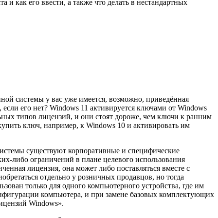
 и как его ввести, а также что делать в нестандартных
ной системы у вас уже имеется, возможно, приведённая
, если его нет? Windows 11 активируется ключами от Windows
ьных типов лицензий, и они стоят дороже, чем ключи к ранним
упить ключ, например, к Windows 10 и активировать им
системы существуют корпоративные и специфические
аких-либо ограничений в плане целевого использования
ченная лицензия, она может либо поставляться вместе с
обретаться отдельно у розничных продавцов, но тогда
зован только для одного компьютерного устройства, где им
онфигурации компьютера, и при замене базовых комплектующих
лицензий Windows».