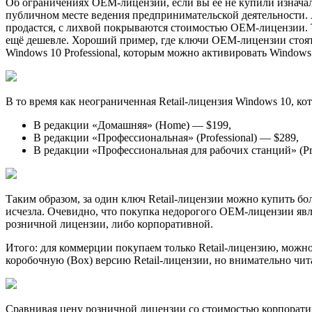
Об ограничениях OEM-лицензии, если вы её не купили изначаль
публичном месте ведения предпринимательской деятельности. 
продастся, с лихвой покрываются стоимостью OEM-лицензии. Т
ещё дешевле. Хороший пример, где ключи OEM-лицензии стоят
Windows 10 Professional, которым можно активировать Windows 
В то время как неограниченная Retail-лицензия Windows 10, ко
В редакции «Домашняя» (Home) — $199,
В редакции «Профессиональная» (Professional) — $289,
В редакции «Профессиональная для рабочих станций» (Pro
Таким образом, за один ключ Retail-лицензии можно купить б
исчезла. Очевидно, что покупка недорогого OEM-лицензии явл
розничной лицензии, либо корпоративной.
Итого: для коммерции покупаем только Retail-лицензию, можно
коробочную (Box) версию Retail-лицензии, но внимательно чи
Сравнивая цену розничной лицензии со стоимостью корпоратив