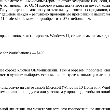
но вместе с OEM-компьютером не стоит заморачиваться, если, к
А тот нюанс, что OEM-ключом нельзя активировать другой комп
акую лицензию можно купить только у розничных продавцов, и у
 дешевле некуда – регулярно проводимые промоакции наших ма
11 Professional, можно приобрести за $7 с небольшим.
торая позволяет активировать Windows 11, стоит немыслимых дене
 for WorkStations) — $439.
олее сорока ключей OEM-лицензии. Таким образом, проблема, св
яется лучшим выбором, если вы используете компьютер в личных
 цифровую на сайте самой Microsoft (Windows 10 Home или Wind
таем описание продукта или уточняем у продавца, чтобы по ош
ной лицензии, вы можете увидеть, что корпоративные лицензии