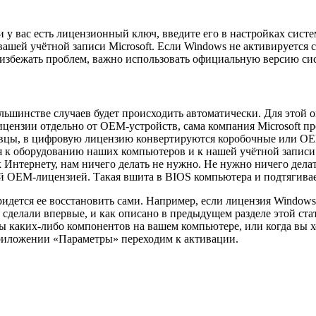
 у вас есть лицензионный ключ, введите его в настройках сист
шей учётной записи Microsoft. Если Windows не активируется с
ы избежать проблем, важно использовать официальную версию си
льшинстве случаев будет происходить автоматически. Для этой
ензии отдельно от OEM-устройств, сама компания Microsoft пр
авцы, в цифровую лицензию конвертируются коробочные или OE
 к оборудованию наших компьютеров и к нашей учётной записи 
 Интернету, нам ничего делать не нужно. Не нужно ничего дела
 OEM-лицензией. Такая вшита в BIOS компьютера и подтягивает
ридется ее восстановить сами. Например, если лицензия Windows
 сделали впервые, и как описано в предыдущем разделе этой ст
ны каких-либо компонентов на вашем компьютере, или когда вы
приложении «Параметры» переходим к активации.