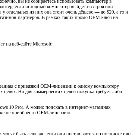
онечно, вы не собираетесь использовать компьютер в
ьютер, если исходный компьютер выйдет из строя или
 отдельных из них она стоит очень дёшево — до $20, а то и
газинов-партнёров. В рамках таких промо OEM-ключ на
г на веб-сайте Microsoft:
язанная с привязкой OEM-лицензии к одному компьютеру,
 целях. Но для коммерческих целей покупка требует либо
ows 10 Pro). А можно поискать в интернет-магазинах
ибке не приобрести OEM-лицензию.
 могут быть дешевле, если они поставляются по подписке или