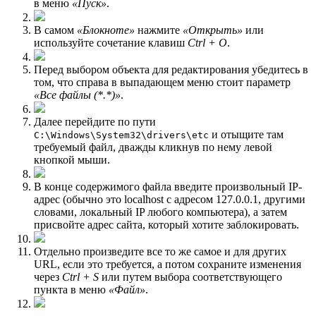
в меню
«Пуск»
.
В самом
«Блокноте»
нажмите
«Открыть»
или
используйте сочетание клавиш
Ctrl + O
.
Перед выбором объекта для редактирования убедитесь в
том, что справа в выпадающем меню стоит параметр
«Все файлы (*.*)»
.
Далее перейдите по пути
и отыщите там
C:\Windows\System32\drivers\etc
требуемый файл, дважды кликнув по нему левой
кнопкой мыши.
В конце содержимого файла введите произвольный IP-
адрес (обычно это localhost с адресом 127.0.0.1, другими
словами, локальный IP любого компьютера), а затем
присвойте адрес сайта, который хотите заблокировать.
Отдельно произведите все то же самое и для других
URL, если это требуется, а потом сохраните изменения
через
Ctrl + S
или путем выбора соответствующего
пункта в меню
«Файл»
.