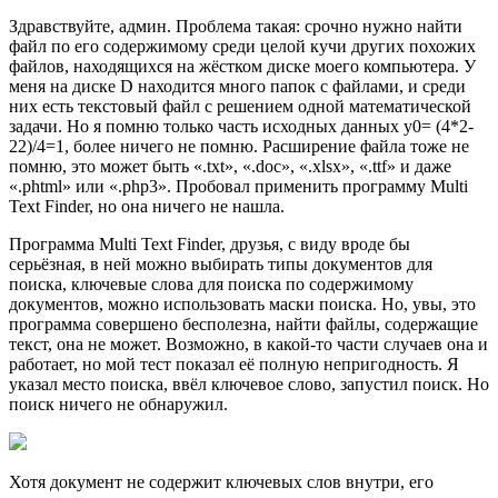
Здравствуйте, админ. Проблема такая: срочно нужно найти
файл по его содержимому среди целой кучи других похожих
файлов, находящихся на жёстком диске моего компьютера. У
меня на диске D находится много папок с файлами, и среди
них есть текстовый файл с решением одной математической
задачи. Но я помню только часть исходных данных y0= (4*2-
22)/4=1, более ничего не помню. Расширение файла тоже не
помню, это может быть «.txt», «.doc», «.xlsx», «.ttf» и даже
«.phtml» или «.php3». Пробовал применить программу Multi
Text Finder, но она ничего не нашла.
Программа Multi Text Finder, друзья, с виду вроде бы
серьёзная, в ней можно выбирать типы документов для
поиска, ключевые слова для поиска по содержимому
документов, можно использовать маски поиска. Но, увы, это
программа совершено бесполезна, найти файлы, содержащие
текст, она не может. Возможно, в какой-то части случаев она и
работает, но мой тест показал её полную непригодность. Я
указал место поиска, ввёл ключевое слово, запустил поиск. Но
поиск ничего не обнаружил.
Хотя документ не содержит ключевых слов внутри, его