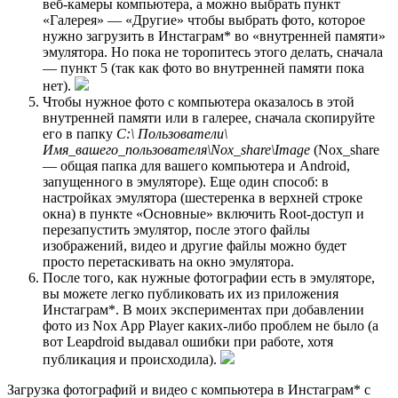
веб-камеры компьютера, а можно выбрать пункт
«Галерея» — «Другие» чтобы выбрать фото, которое
нужно загрузить в Инстаграм* во «внутренней памяти»
эмулятора. Но пока не торопитесь этого делать, сначала
— пункт 5 (так как фото во внутренней памяти пока
нет).
Чтобы нужное фото с компьютера оказалось в этой
внутренней памяти или в галерее, сначала скопируйте
его в папку
C:\ Пользователи\
Имя_вашего_пользователя\Nox_share\Image
(Nox_share
— общая папка для вашего компьютера и Android,
запущенного в эмуляторе). Еще один способ: в
настройках эмулятора (шестеренка в верхней строке
окна) в пункте «Основные» включить Root-доступ и
перезапустить эмулятор, после этого файлы
изображений, видео и другие файлы можно будет
просто перетаскивать на окно эмулятора.
После того, как нужные фотографии есть в эмуляторе,
вы можете легко публиковать их из приложения
Инстаграм*. В моих экспериментах при добавлении
фото из Nox App Player каких-либо проблем не было (а
вот Leapdroid выдавал ошибки при работе, хотя
публикация и происходила).
Загрузка фотографий и видео с компьютера в Инстаграм* с