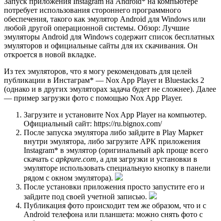
Запуск приложения Instagram на Android* на компьютере
потребует использования стороннего программного
обеспечения, такого как эмулятор Android для Windows или
любой другой операционной системы. Обзор: Лучшие
эмуляторы Android для Windows содержит список бесплатных
эмуляторов и официальные сайты для их скачивания. Он
откроется в новой вкладке.
Из тех эмуляторов, что я могу рекомендовать для целей
публикации в Инстаграм* — Nox App Player и Bluestacks 2
(однако и в других эмуляторах задача будет не сложнее). Далее
— пример загрузки фото с помощью Nox App Player.
Загрузите и установите Nox App Player на компьютер.
Официальный сайт: https://ru.bignox.com/
После запуска эмулятора либо зайдите в Play Маркет
внутри эмулятора, либо загрузите APK приложения
Instagram* в эмулятор (оригинальный apk проще всего
скачать с
apkpure.com
, а для загрузки и установки в
эмуляторе использовать специальную кнопку в панели
рядом с окном эмулятора).
После установки приложения просто запустите его и
зайдите под своей учетной записью.
Публикация фото происходит тем же образом, что и с
Android телефона или планшета: можно снять фото с