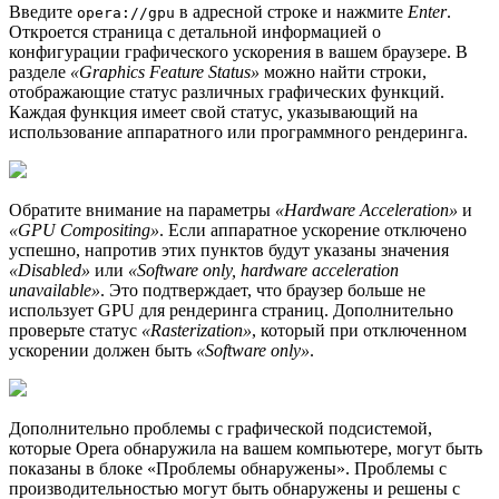
Введите
в адресной строке и нажмите
Enter
.
opera://gpu
Откроется страница с детальной информацией о
конфигурации графического ускорения в вашем браузере. В
разделе
«Graphics Feature Status»
можно найти строки,
отображающие статус различных графических функций.
Каждая функция имеет свой статус, указывающий на
использование аппаратного или программного рендеринга.
Обратите внимание на параметры
«Hardware Acceleration»
и
«GPU Compositing»
. Если аппаратное ускорение отключено
успешно, напротив этих пунктов будут указаны значения
«Disabled»
или
«Software only, hardware acceleration
unavailable»
. Это подтверждает, что браузер больше не
использует GPU для рендеринга страниц. Дополнительно
проверьте статус
«Rasterization»
, который при отключенном
ускорении должен быть
«Software only»
.
Дополнительно проблемы с графической подсистемой,
которые Opera обнаружила на вашем компьютере, могут быть
показаны в блоке «Проблемы обнаружены». Проблемы с
производительностью могут быть обнаружены и решены с