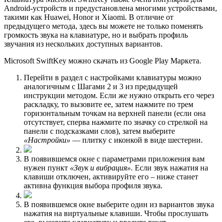
Android-устройств и предустановлена многими устройствами,
такими как Huawei, Honor и Xiaomi. В отличие от
предыдущего метода, здесь вы можете не только поменять
громкость звука на клавиатуре, но и выбрать профиль
звучания из нескольких доступных вариантов.
Microsoft SwiftKey можно скачать из Google Play Маркета.
Перейти в раздел с настройками клавиатуры можно
аналогичным с Шагами 2 и 3 из предыдущей
инструкции методом. Если же нужно открыть его через
раскладку, то вызовите ее, затем нажмите по трем
горизонтальным точкам на верхней панели (если она
отсутствует, сперва нажмите по значку со стрелкой на
панели с подсказками слов), затем выберите
«Настройки»
— плитку с иконкой в виде шестерни.
В появившемся окне с параметрами приложения вам
нужен пункт
«Звук и вибрация»
. Если звук нажатия на
клавиши отключен, активируйте его – ниже станет
активна функция выбора профиля звука.
В появившемся окне выберите один из вариантов звука
нажатия на виртуальные клавиши. Чтобы прослушать