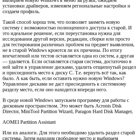
выбираем новую Windows в меню загрузки, ожидаем
установки драйверов, изменяем региональные настройки и
создаем профиль.
Такой способ хорош тем, что позволяет заиметь новую
систему с возможностью полноценного доступа к старой. И
это идеальное решение, если переустановка нужна для
исследования другой версии, редакции, сборки или просто
для тестирования различных проблем на предмет выявления,
не в старой Windows кроются ли их причины. По итогу
впечатлений или тестов оставляется одна из систем, а другая
— удаляется. Если оставляется старая система, достаточно в
ней зайти в управление дисками, удалить отщипнутый раздел
и присоединить место к диску С. Т.е. вернуть всё так, как
было. А как быть, если оставить нужно новую Windows?
Управление дисками не даст присоединить к системному
разделу место, если оно находится впереди него.
В среде новой Windows запускаем программу для работы с
дисковым пространством. Это может быть Acronis Disk
Director, MiniTool Partition Wizard, Paragon Hard Disk Manager,
AOMEI Partition Assistant
Или их аналоги. Для этого необходимо удалить раздел старой
системы. Затем находим свободное место и выбираем