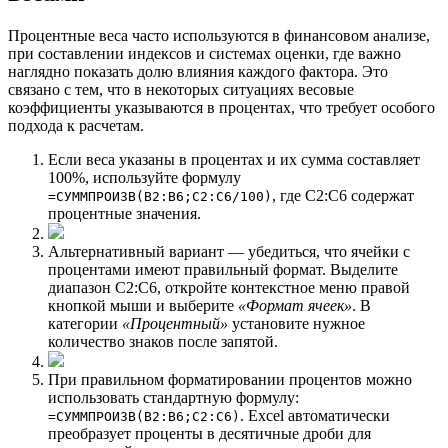
Процентные веса часто используются в финансовом анализе,
при составлении индексов и системах оценки, где важно
наглядно показать долю влияния каждого фактора. Это
связано с тем, что в некоторых ситуациях весовые
коэффициенты указываются в процентах, что требует особого
подхода к расчетам.
Если веса указаны в процентах и их сумма составляет
100%, используйте формулу
, где C2:C6 содержат
=СУММПРОИЗВ(B2:B6;C2:C6/100)
процентные значения.
Альтернативный вариант — убедиться, что ячейки с
процентами имеют правильный формат. Выделите
диапазон C2:C6, откройте контекстное меню правой
кнопкой мыши и выберите
«Формат ячеек»
. В
категории
«Процентный»
установите нужное
количество знаков после запятой.
При правильном форматировании процентов можно
использовать стандартную формулу:
. Excel автоматически
=СУММПРОИЗВ(B2:B6;C2:C6)
преобразует проценты в десятичные дроби для