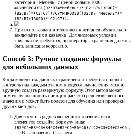
категории «Мебель» с ценой больше 1000:
=СУММПРОИЗВ((D2:D7="Мебель")*(B2:B7>13000)*
(B2:B7)*(C2:C7))/СУММПРОИЗВ((D2:D7="Мебель")*
.
(B2:B7>13000)*(C2:C7))
При использовании текстовых критериев обязательно
заключайте их в кавычки. Для числовых условий
кавычки не требуются, но операторы сравнения должны
быть записаны корректно.
Способ 3: Ручное создание формулы
для небольших данных
Когда количество данных ограничено и требуется полный
контроль над каждым этапом процесса вычисления, можно
вручную создать развернутую формулу. Этот метод может
помочь лучше понять принцип расчета средневзвешенного
значения и может быть полезен для обучения или проверки
других методов.
Для расчета средневзвешенного значения пяти
элементов создайте формулу вида:
=
,
(B2*C2+B3*C3+B4*C4+B5*C5+B6*C6)/(C2+C3+C4+C5+C6)
где B — значения, C — веса.