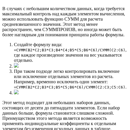
В случаях с небольшим количеством данных, когда требуется
максимальный контроль над каждым элементом вычисления,
можно использовать функцию СУММ для расчета
средневзвешенного значения. Этот метод менее
распространен, чем СУММПРОИЗВ, но иногда может быть
более наглядным для понимания принципа работы формулы.
Создайте формулу вида:
,
=СУММ(B2*C2;B3*C3;B4*C4;B5*C5;B6*C6)/СУММ(C2:C6)
где каждое произведение значения на вес указывается
отдельно.
При таком подходе легко контролировать включение
или исключение отдельных элементов из расчета.
Например, временно исключить один элемент:
.
=СУММ(B2*C2;B3*C3;B5*C5;B6*C6)/СУММ(C2:C3;C5:C6)
Этот метод подходит для небольших наборов данных,
состоящих от десяти до пятнадцати элементов. Если набор
данных больше, формула становится слишком сложной.
Преимуществом этого метода является возможность
применять индивидуальные коэффициенты к отдельным
элементам без изменения исходных данных в таблице.