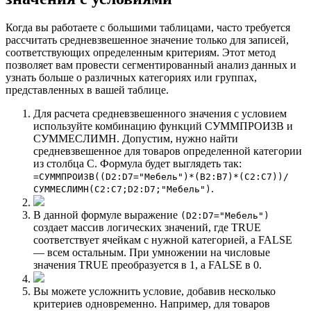
Когда вы работаете с большими таблицами, часто требуется
рассчитать средневзвешенное значение только для записей,
соответствующих определенным критериям. Этот метод
позволяет вам провести сегментированный анализ данных и
узнать больше о различных категориях или группах,
представленных в вашей таблице.
Для расчета средневзвешенного значения с условием
используйте комбинацию функций СУММПРОИЗВ и
СУММЕСЛИМН. Допустим, нужно найти
средневзвешенное для товаров определенной категории
из столбца C. Формула будет выглядеть так:
=СУММПРОИЗВ((D2:D7="Мебель")*(B2:B7)*(C2:C7))/
.
СУММЕСЛИМН(C2:C7;D2:D7;"Мебель")
В данной формуле выражение
(D2:D7="Мебель")
создает массив логических значений, где TRUE
соответствует ячейкам с нужной категорией, а FALSE
— всем остальным. При умножении на числовые
значения TRUE преобразуется в 1, а FALSE в 0.
Вы можете усложнить условие, добавив несколько
критериев одновременно. Например, для товаров