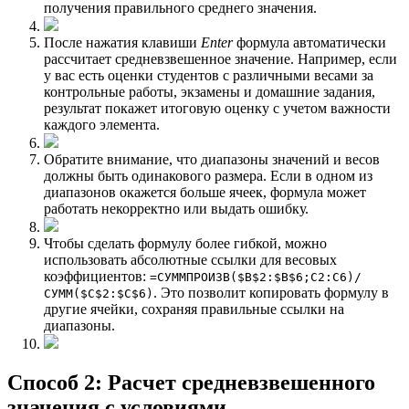
получения правильного среднего значения.
После нажатия клавиши
Enter
формула автоматически
рассчитает средневзвешенное значение. Например, если
у вас есть оценки студентов с различными весами за
контрольные работы, экзамены и домашние задания,
результат покажет итоговую оценку с учетом важности
каждого элемента.
Обратите внимание, что диапазоны значений и весов
должны быть одинакового размера. Если в одном из
диапазонов окажется больше ячеек, формула может
работать некорректно или выдать ошибку.
Чтобы сделать формулу более гибкой, можно
использовать абсолютные ссылки для весовых
коэффициентов:
=СУММПРОИЗВ($B$2:$B$6;C2:C6)/
. Это позволит копировать формулу в
СУММ($C$2:$C$6)
другие ячейки, сохраняя правильные ссылки на
диапазоны.
Способ 2: Расчет средневзвешенного
значения с условиями