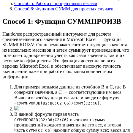
Способ 5: Работа с процентными весами
Способ 6: Функция СУММ для простых случаев
Способ 1: Функция СУММПРОИЗВ
Наиболее распространенный инструмент для расчета
средневзвешенного значения в Microsoft Excel — функция
SUMMPROIZV. Он перемножает соответствующие значения
из нескольких массивов и затем суммирует произведения, что
позволяет одновременно учесть как сами значения, так и их
весовые коэффициенты. Эта функция доступна во всех
версиях Microsoft Excel и обеспечивает высокую точность
вычислений даже при работе с большим количеством
информации.
Для примера возьмем данные из столбцов B и C, где B
содержит значения, а C — соответствующие им веса.
Выделите ячейку для результата и введите формулу
.
=СУММПРОИЗВ(B2:B6;C2:C6)/СУММ(C2:C6)
В данной формуле первая часть
вычисляет сумму
СУММПРОИЗВ(B2:B6;C2:C6)
произведений каждого значения на его вес, а вторая
часть
находит общую сумму всех весов для
СУММ(C2:C6)