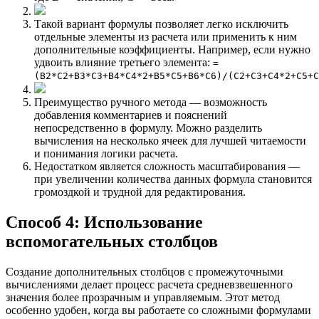
Такой вариант формулы позволяет легко исключить
отдельные элементы из расчета или применить к ним
дополнительные коэффициенты. Например, если нужно
удвоить влияние третьего элемента:
=
(B2*C2+B3*C3+B4*C4*2+B5*C5+B6*C6)/(C2+C3+C4*2+C5+C
Преимущество ручного метода — возможность
добавления комментариев и пояснений
непосредственно в формулу. Можно разделить
вычисления на несколько ячеек для лучшей читаемости
и понимания логики расчета.
Недостатком является сложность масштабирования —
при увеличении количества данных формула становится
громоздкой и трудной для редактирования.
Способ 4: Использование
вспомогательных столбцов
Создание дополнительных столбцов с промежуточными
вычислениями делает процесс расчета средневзвешенного
значения более прозрачным и управляемым. Этот метод
особенно удобен, когда вы работаете со сложными формулами