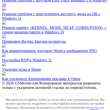
Решение проблем с запуском Euro Track Simulator 2 в Windows
10
Решение проблем с определением жесткого диска на ПК с
Windows 11
Решаем ошибку «KERNEL_MODE_HEAP_CORRUPTION» с
синим экраном смерти в Windows 10
Проверяем Яндекс Браузер на вирусы
Как конвертировать документ Word в изображение PNG
Настройка RDP в Windows 11
Удаление игры в Steam
Как отключить блокировщик рекламы в Opera
© 2026 GSMcentr.com Копирование материалов разрешено
только с указанием активной ссылки на первоисточник.
Обратная связь
Мы используем файлы cookie на этом сайте для улучшения работы. Вы
Политика конфиденциальности
можете прочитать подробнее о cookie-файлах или изменить настройки
Пользовательское соглашение
браузера. Продолжая пользоваться сайтом без изменения настроек, вы