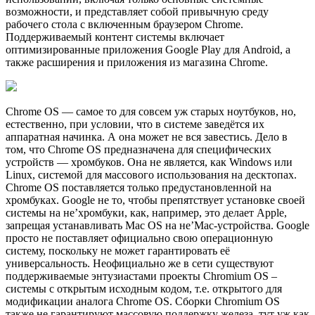
возможности, и представляет собой привычную среду
рабочего стола с включенным браузером Chrome.
Поддерживаемый контент системы включает
оптимизированные приложения Google Play для Android, а
также расширения и приложения из магазина Chrome.
Chrome OS — самое то для совсем уж старых ноутбуков, но,
естественно, при условии, что в системе заведётся их
аппаратная начинка. А она может не вся завестись. Дело в
том, что Chrome OS предназначена для специфических
устройств — хромбуков. Она не является, как Windows или
Linux, системой для массового использования на десктопах.
Chrome OS поставляется только предустановленной на
хромбуках. Google не то, чтобы препятствует установке своей
системы на не’хромбуки, как, например, это делает Apple,
запрещая устанавливать Mac OS на не’Mac-устройства. Google
просто не поставляет официально свою операционную
систему, поскольку не может гарантировать её
универсальность. Неофициально же в сети существуют
поддерживаемые энтузиастами проекты Chromium OS –
системы с открытым исходным кодом, т.е. открытого для
модификации аналога Chrome OS. Сборки Chromium OS
также не гарантируют массовую поддержку железа, тут уж как