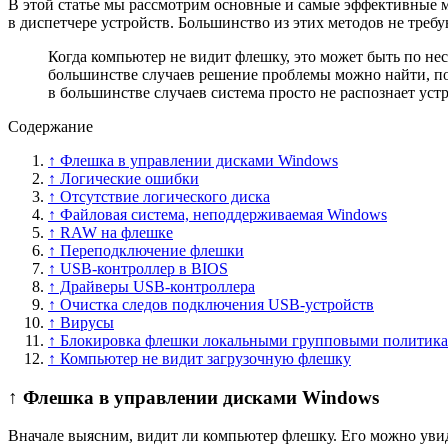
В этой статье мы рассмотрим основные и самые эффективные м
в диспетчере устройств. Большинство из этих методов не треб
Когда компьютер не видит флешку, это может быть по н
большинстве случаев решение проблемы можно найти, поп
в большинстве случаев система просто не распознает устр
Содержание
↑ Флешка в управлении дисками Windows
↑ Логические ошибки
↑ Отсутствие логического диска
↑ Файловая система, неподдерживаемая Windows
↑ RAW на флешке
↑ Переподключение флешки
↑ USB-контроллер в BIOS
↑ Драйверы USB-контроллера
↑ Очистка следов подключения USB-устройств
↑ Вирусы
↑ Блокировка флешки локальными групповыми политик
↑ Компьютер не видит загрузочную флешку
↑ Флешка в управлении дисками Windows
Вначале выясним, видит ли компьютер флешку. Его можно увиде