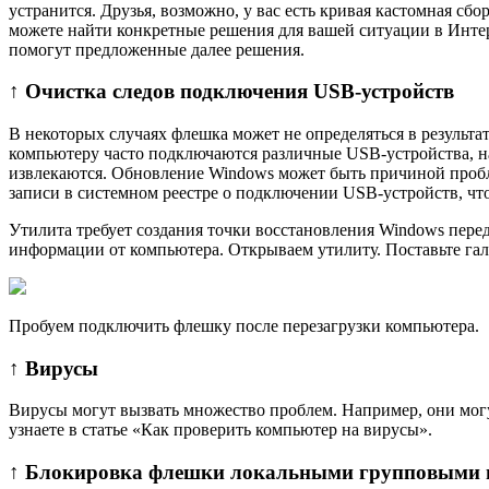
устранится. Друзья, возможно, у вас есть кривая кастомная сб
можете найти конкретные решения для вашей ситуации в Интер
помогут предложенные далее решения.
↑ Очистка следов подключения USB-устройств
В некоторых случаях флешка может не определяться в результа
компьютеру часто подключаются различные USB-устройства, нап
извлекаются. Обновление Windows может быть причиной пробл
записи в системном реестре о подключении USB-устройств, чт
Утилита требует создания точки восстановления Windows пере
информации от компьютера. Открываем утилиту. Поставьте гал
Пробуем подключить флешку после перезагрузки компьютера.
↑ Вирусы
Вирусы могут вызвать множество проблем. Например, они могу
узнаете в статье «Как проверить компьютер на вирусы».
↑ Блокировка флешки локальными групповыми