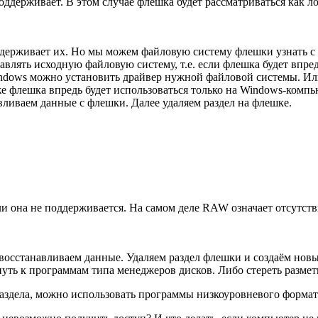
ддерживает. В этом случае флешка будет рассматриваться как л
оддерживает их. Но мы можем файловую систему флешки узнать 
тавлять исходную файловую систему, т.е. если флешка будет впре
indows можно установить драйвер нужной файловой системы. Ил
флешка впредь будет использоваться только на Windows-компью
ливаем данные с флешки. Далее удаляем раздел на флешке.
 она не поддерживается. На самом деле RAW означает отсутств
восстанавливаем данные. Удаляем раздел флешки и создаём новы
уть к программам типа менеджеров дисков. Либо стереть разме
аздела, можно использовать программы низкоуровневого форма