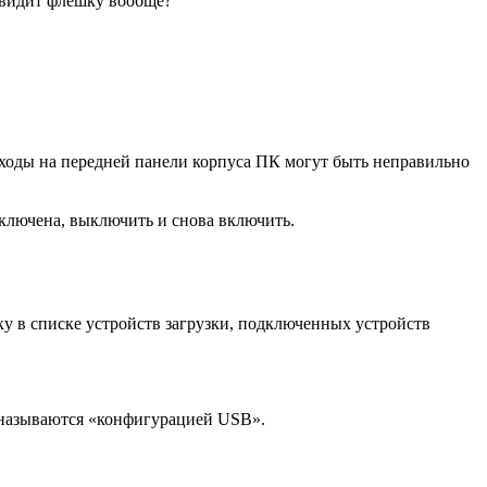
е видит флешку вообще?
ыходы на передней панели корпуса ПК могут быть неправильно
включена, выключить и снова включить.
у в списке устройств загрузки, подключенных устройств
 называются «конфигурацией USB».