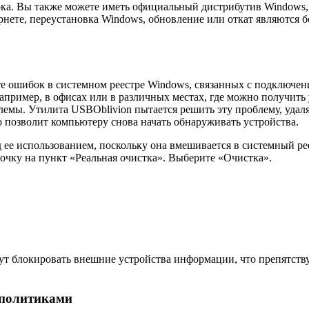
орка. Вы также можете иметь официальный дистрибутив Windows, 
нете, переустановка Windows, обновление или откат являются б
те ошибок в системном реестре Windows, связанных с подключен
ример, в офисах или в различных местах, где можно получить у
емы. Утилита USBOblivion пытается решить эту проблему, удал
о позволит компьютеру снова начать обнаруживать устройства.
д ее использованием, поскольку она вмешивается в системный р
очку на пункт «Реальная очистка». Выберите «Очистка».
т блокировать внешние устройства информации, что препятствуе
 политиками