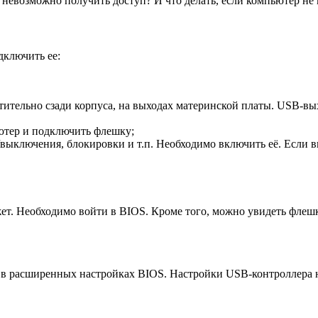
у невозможно получить доступ? И что делать, если компьютер н
дключить ее:
тительно сзади корпуса, на выходах материнской платы. USB-в
ютер и подключить флешку;
выключения, блокировки и т.п. Необходимо включить её. Если 
т. Необходимо войти в BIOS. Кроме того, можно увидеть флешк
а в расширенных настройках BIOS. Настройки USB-контроллера