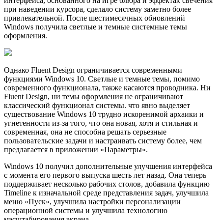
интерфейса, основанного на игре блюра и эффектах свечения
при наведении курсора, сделало систему заметно более
привлекательной. После шестимесячных обновлений
Windows получила светлые и темные системные темы
оформления.
Однако Fluent Design ограничивается современными
функциями Windows 10. Светлые и темные темы, помимо
современного функционала, также касаются проводника. Ни
Fluent Design, ни темы оформления не ограничивают
классический функционал системы. что явно выделяет
существование Windows 10 трудно искоренимой архаики и
угнетенности из-за того, что она новая, хотя и стильная и
современная, она не способна решать серьезные
пользовательские задачи и настраивать систему более, чем
предлагается в приложении «Параметры».
Windows 10 получил дополнительные улучшения интерфейса
с момента его первого выпуска шесть лет назад. Она теперь
поддерживает несколько рабочих столов, добавила функцию
Timeline к изначальной среде представления задач, улучшила
меню «Пуск», улучшила настройки персонализации
операционной системы и улучшила технологию
масштабирования экрана.