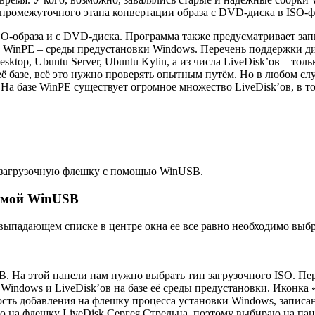
промежуточного этапа конвертации образа с DVD-диска в ISO-ф
-образа и с DVD-диска. Программа также предусматривает запись
е WinPE – среды предустановки Windows. Перечень поддержки дис
sktop, Ubuntu Server, Ubuntu Kylin, а из числа LiveDisk’ов – т
её базе, всё это нужно проверять опытным путём. Но в любом сл
. На базе WinPE существует огромное множество LiveDisk’ов, в
тизагрузочную флешку с помощью WinUSB.
ммой WinUSB
падающем списке в центре окна ее все равно необходимо выбра
. На этой панели нам нужно выбрать тип загрузочного ISO. Пер
indows и LiveDisk’ов на базе её среды предустановки. Иконка 
ть добавления на флешку процесса установки Windows, записа
лю на флешку LiveDisk Сергея Стрельца, поэтому выбираю на па