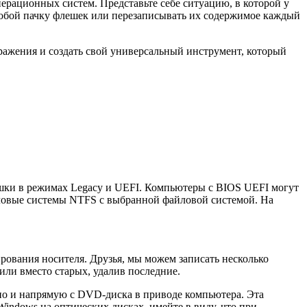
ерационных систем. Представьте себе ситуацию, в которой у
 собой пачку флешек или перезаписывать их содержимое каждый
бражения и создать свой универсальный инструмент, который
ешки в режимах Legacy и UEFI. Компьютеры с BIOS UEFI могут
ловые системы NTFS с выбранной файловой системой. На
рования носителя. Друзья, мы можем записать несколько
или вместо старых, удалив последние.
но и напрямую с DVD-диска в приводе компьютера. Эта
indows на оптических дисках, имейте в виду, что при