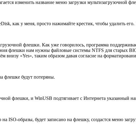
гается изменить название меню загрузки мультизагрузочной фл
eDisk, как у меня, просто нажимайте крестик, чтобы удалить е
грузочной флешки. Как уже говорилось, программа поддержива
дания флешки нам нужны файловые системы NTFS для старых BI
м внизу «Yes», таким образом давая согласие на форматирован
на флешке будут потеряны.
зочной флешки, и WinUSB подтягивает с Интернета указанный на
но на ISO-образы, будет записано на флешку, создастся меню заг