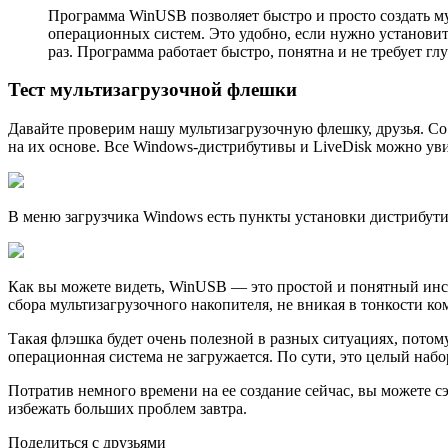
Программа WinUSB позволяет быстро и просто создать му
операционных систем. Это удобно, если нужно установи
раз. Программа работает быстро, понятна и не требует гл
Тест мультизагрузочной флешки
Давайте проверим нашу мультизагрузочную флешку, друзья. Со 
на их основе. Все Windows-дистрибутивы и LiveDisk можно уви
В меню загрузчика Windows есть пункты установки дистрибутив
Как вы можете видеть, WinUSB — это простой и понятный инс
сбора мультизагрузочного накопителя, не вникая в тонкости к
Такая флэшка будет очень полезной в разных ситуациях, потом
операционная система не загружается. По сути, это целый наб
Потратив немного времени на ее создание сейчас, вы можете с
избежать больших проблем завтра.
Поделиться с друзьями