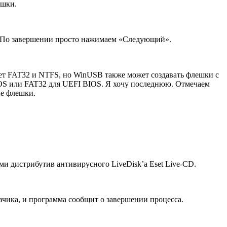
ешки.
го. По завершении просто нажимаем «Следующий».
ет FAT32 и NTFS, но WinUSB также может создавать флешки с
OS или FAT32 для UEFI BIOS. Я хочу последнюю. Отмечаем
ие флешки.
ми дистрибутив антивирусного LiveDisk’а Eset Live-CD.
рузчика, и программа сообщит о завершении процесса.