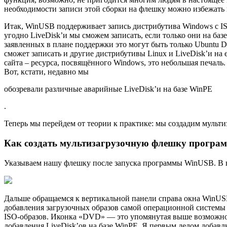
необходимости записи этой сборки на флешку можно избежать 
Итак, WinUSB поддерживает запись дистрибутива Windows с ISO
угодно LiveDisk’и мы сможем записать, если только они на баз
заявленных в плане поддержки это могут быть только Ubuntu De
сможет записать и другие дистрибутивы Linux и LiveDisk’и на 
сайта – ресурса, посвящённого Windows, это небольшая печаль
Вот, кстати, недавно мы
обозревали различные аварийные LiveDisk’и на базе WinPE
.
Теперь мы перейдем от теории к практике: мы создадим муль
Как создать мультизагрузочную флешку програ
Указываем нашу флешку после запуска программы WinUSB. В вы
Дальше обращаемся к вертикальной панели справа окна WinUSB
добавления загрузочных образов самой операционной системы W
ISO-образов. Иконка «DVD» — это упомянутая выше возможнос
добавления LiveDisk’ов на базе WinPE. Я первым делом добав