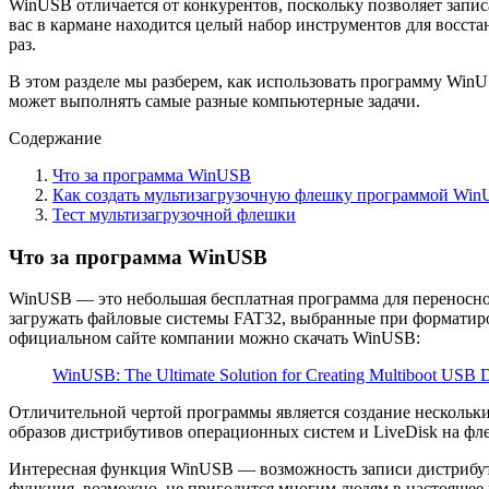
WinUSB отличается от конкурентов, поскольку позволяет запис
вас в кармане находится целый набор инструментов для восст
раз.
В этом разделе мы разберем, как использовать программу Win
может выполнять самые разные компьютерные задачи.
Содержание
Что за программа WinUSB
Как создать мультизагрузочную флешку программой Wi
Тест мультизагрузочной флешки
Что за программа WinUSB
WinUSB — это небольшая бесплатная программа для переносног
загружать файловые системы FAT32, выбранные при форматиро
официальном сайте компании можно скачать WinUSB:
WinUSB: The Ultimate Solution for Creating Multiboot USB D
Отличительной чертой программы является создание нескольки
образов дистрибутивов операционных систем и LiveDisk на фл
Интересная функция WinUSB — возможность записи дистрибути
функция, возможно, не пригодится многим людям в настоящее в