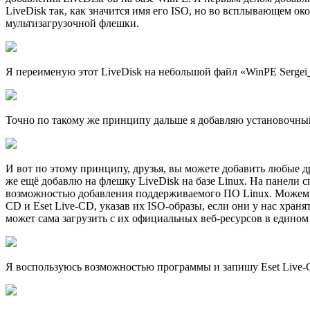
LiveDisk так, как значится имя его ISO, но во всплывающем око
мультизагрузочной флешки.
Я переименую этот LiveDisk на небольшой файл «WinPE Sergei_
Точно по такому же принципу дальше я добавляю установочны
И вот по этому принципу, друзья, вы можете добавить любые д
же ещё добавлю на флешку LiveDisk на базе Linux. На панели с
возможностью добавления поддерживаемого ПО Linux. Можем до
CD и Eset Live-CD, указав их ISO-образы, если они у нас хра
может сама загрузить с их официальных веб-ресурсов в едином
Я воспользуюсь возможностью программы и запишу Eset Live-C