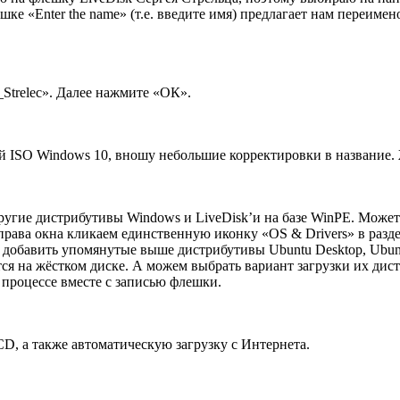
шке «Enter the name» (т.е. введите имя) предлагает нам переиме
Strelec». Далее нажмите «ОК».
й ISO Windows 10, вношу небольшие корректировки в название.
ругие дистрибутивы Windows и LiveDisk’и на базе WinPE. Можете
права окна кликаем единственную иконку «OS & Drivers» в раздел
бавить упомянутые выше дистрибутивы Ubuntu Desktop, Ubuntu S
нятся на жёстком диске. А можем выбрать вариант загрузки их д
 процессе вместе с записью флешки.
D, а также автоматическую загрузку с Интернета.