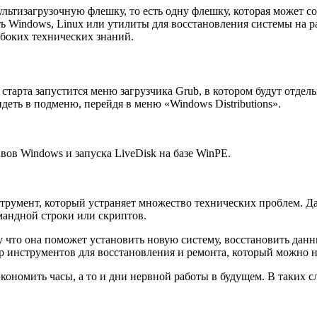
льтизагрузочную флешку, то есть одну флешку, которая может с
ть Windows, Linux или утилиты для восстановления системы на 
убоких технических знаний.
старта запустится меню загрузчика Grub, в котором будут отдел
деть в подменю, перейдя в меню «Windows Distributions».
ов Windows и запуска LiveDisk на базе WinPE.
трумент, который устраняет множество технических проблем. Д
омандной строки или скриптов.
у что она поможет установить новую систему, восстановить дан
ор инструментов для восстановления и ремонта, который можно н
экономить часы, а то и дни нервной работы в будущем. В таких 