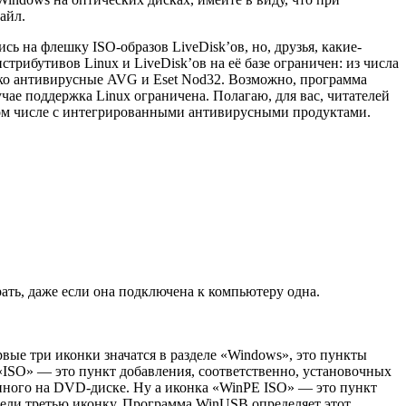
айл.
 на флешку ISO-образов LiveDisk’ов, но, друзья, какие-
трибутивов Linux и LiveDisk’ов на её базе ограничен: из числа
олько антивирусные AVG и Eset Nod32. Возможно, программа
учае поддержка Linux ограничена. Полагаю, для вас, читателей
 том числе с интегрированными антивирусными продуктами.
ть, даже если она подключена к компьютеру одна.
вые три иконки значатся в разделе «Windows», это пункты
«ISO» — это пункт добавления, соответственно, установочных
нного на DVD-диске. Ну а иконка «WinPE ISO» — это пункт
нели третью иконку. Программа WinUSB определяет этот