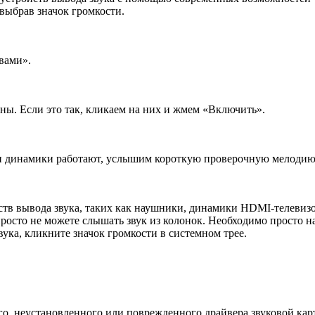
 выбрав значок громкости.
вами».
ны. Если это так, кликаем на них и жмем «Bключить».
ли динамики работают, услышим короткую проверочную мелодию
в вывода звука, таких как наушники, динамики HDMI-телевизора 
осто не можете слышать звук из колонок. Необходимо просто на
вука, кликните значок громкости в системном трее.
го, неустановленного или поврежденного драйвера звуковой карт