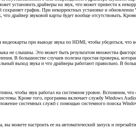
жет установить драйверы на звук, что может привести к некорре
ft сохраняет график. При некорректных установке и обновлении
, что драйвер звуковой карты будет вообще отсутствовать. Кроме
 видеокарты при выводе звука по HDMI, чтобы убедиться, что в
зыка не слышны. Это может быть результатом множества фактор
ения. В большинстве случаев полезна простая проверка, которая 
льный выход звука и что драйверы работают правильно. В больш
ивна, чтобы звук работал на системном уровне. Вспомним, что 
системы. Кроме того, программа включает службу Windows Audio 
риложение системных служб с помощью системного поиска Windo
, вы можете настроить ее на автоматический запуск и перезайти