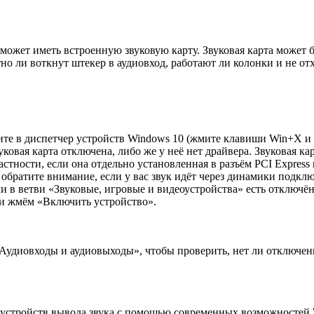
ожет иметь встроенную звуковую карту. Звуковая карта может б
тно ли воткнут штекер в аудиовход, работают ли колонки и не отх
ите в диспетчер устройств Windows 10 (жмите клавиши Win+X и 
ковая карта отключена, либо же у неё нет драйвера. Звуковая ка
 частности, если она отдельно установленная в разъём PCI Expres
во обратите внимание, если у вас звук идёт через динамики подкл
и в ветви «Звуковые, игровые и видеоустройства» есть отключён
 и жмём «Включить устройство».
«Аудиовходы и аудиовыходы», чтобы проверить, нет ли отключен
и устройств вывода звука с помощью современных возможностей W