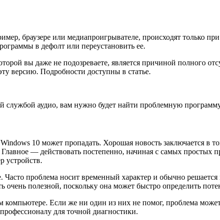
ример, браузере или медиапроигрывателе, происходят только при
рограммы в дефолт или переустановить ее.
которой вы даже не подозреваете, является причиной полного от
ту версию. Подробности доступны в статье.
щей службой аудио, вам нужно будет найти проблемную программу 
 Windows 10 может пропадать. Хорошая новость заключается в т
 Главное — действовать постепенно, начиная с самых простых п
р устройств.
е. Часто проблема носит временный характер и обычно решается
ь очень полезной, поскольку она может быстро определить пот
ем компьютере. Если же ни один из них не помог, проблема може
к профессионалу для точной диагностики.