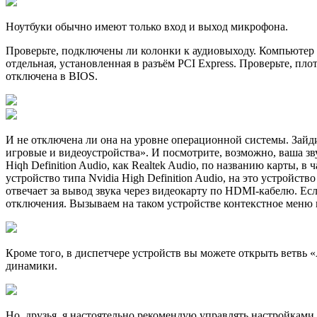
Ноутбуки обычно имеют только вход и выход микрофона.
Проверьте, подключены ли колонки к аудиовыходу. Компьютер м
отдельная, установленная в разъём PCI Express. Проверьте, пло
отключена в BIOS.
И не отключена ли она на уровне операционной системы. Зайд
игровые и видеоустройства». И посмотрите, возможно, ваша зву
Hiqh Definition Audio, как Realtek Audio, по названию карты, в
устройство типа Nvidia High Definition Audio, на это устройст
отвечает за вывод звука через видеокарту по HDMI-кабелю. Есл
отключения. Вызываем на таком устройстве контекстное меню
Кроме того, в диспетчере устройств вы можете открыть ветвь 
динамики.
Но, друзья, я настоятельно рекомендую управлять настройкам