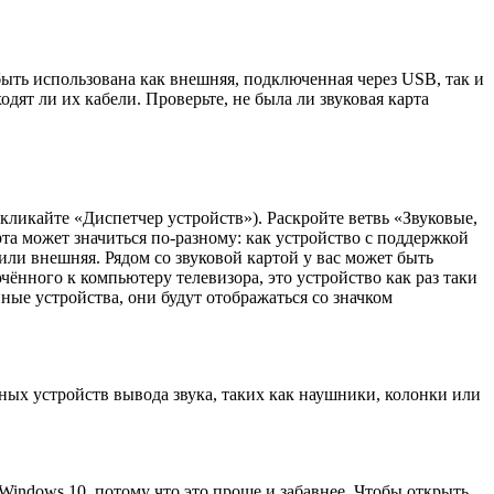
ыть использована как внешняя, подключенная через USB, так и
одят ли их кабели. Проверьте, не была ли звуковая карта
кликайте «Диспетчер устройств»). Раскройте ветвь «Звуковые,
рта может значиться по-разному: как устройство с поддержкой
s или внешняя. Рядом со звуковой картой у вас может быть
ючённого к компьютеру телевизора, это устройство как раз таки
ные устройства, они будут отображаться со значком
ных устройств вывода звука, таких как наушники, колонки или
indows 10, потому что это проще и забавнее. Чтобы открыть