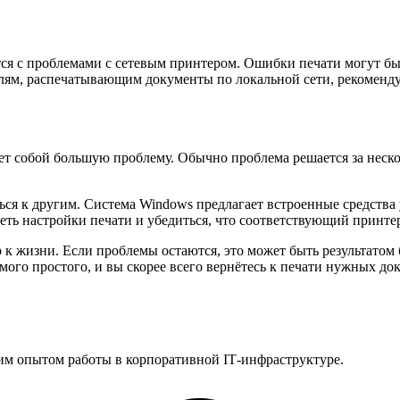
ется с проблемами с сетевым принтером. Ошибки печати могут б
телям, распечатывающим документы по локальной сети, рекоменд
т собой большую проблему. Обычно проблема решается за неско
ься к другим. Система Windows предлагает встроенные средства 
реть настройки печати и убедиться, что соответствующий принт
 к жизни. Если проблемы остаются, это может быть результатом
мого простого, и вы скорее всего вернётесь к печати нужных до
им опытом работы в корпоративной IT‑инфраструктуре.