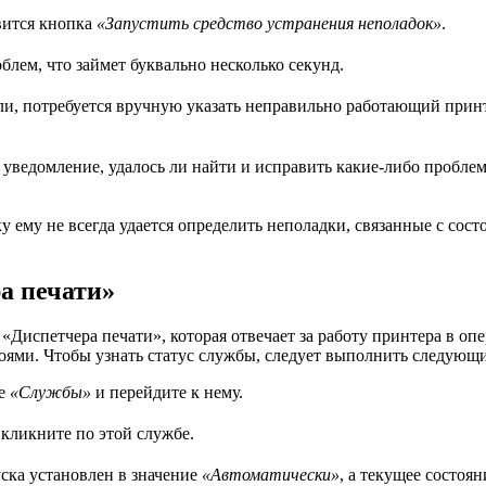
явится кнопка
«Запустить средство устранения неполадок»
.
лем, что займет буквально несколько секунд.
и, потребуется вручную указать неправильно работающий принт
уведомление, удалось ли найти и исправить какие-либо пробле
ку ему не всегда удается определить неполадки, связанные с сос
а печати»
 «Диспетчера печати», которая отвечает за работу принтера в оп
оями. Чтобы узнать статус службы, следует выполнить следующи
ие
«Службы»
и перейдите к нему.
кликните по этой службе.
уска установлен в значение
«Автоматически»
, а текущее состоя