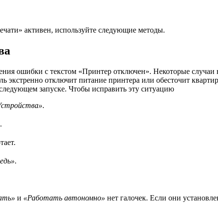
печати» активен, используйте следующие методы.
ва
ния ошибки с текстом «Принтер отключен». Некоторые случаи 
ель экстренно отключит питание принтера или обесточит квартир
 следующем запуске. Чтобы исправить эту ситуацию
Устройства»
.
.
тает.
едь»
.
ать»
и
«Работать автономно»
нет галочек. Если они установле