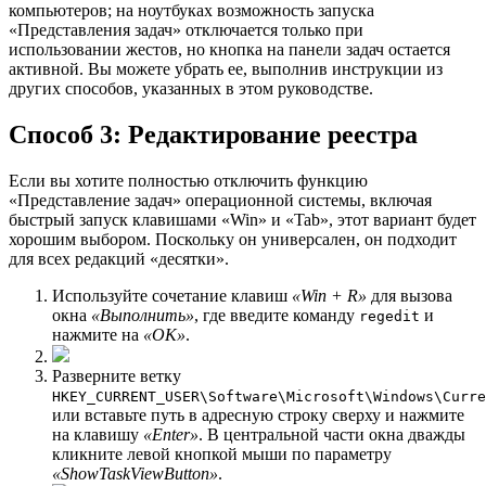
компьютеров; на ноутбуках возможность запуска
«Представления задач» отключается только при
использовании жестов, но кнопка на панели задач остается
активной. Вы можете убрать ее, выполнив инструкции из
других способов, указанных в этом руководстве.
Способ 3: Редактирование реестра
Если вы хотите полностью отключить функцию
«Представление задач» операционной системы, включая
быстрый запуск клавишами «Win» и «Tab», этот вариант будет
хорошим выбором. Поскольку он универсален, он подходит
для всех редакций «десятки».
Используйте сочетание клавиш
«Win + R»
для вызова
окна
«Выполнить»
, где введите команду
и
regedit
нажмите на
«ОК»
.
Разверните ветку
HKEY_CURRENT_USER\Software\Microsoft\Windows\Curre
или вставьте путь в адресную строку сверху и нажмите
на клавишу
«Enter»
. В центральной части окна дважды
кликните левой кнопкой мыши по параметру
«ShowTaskViewButton»
.