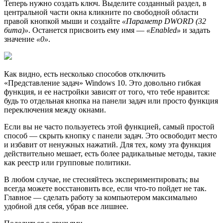
Теперь нужно создать ключ. Выделите созданный раздел, в
центральной части окна кликните по свободной области
правой кнопкой мыши и создайте
«Параметр DWORD (32
бита)»
. Останется присвоить ему имя —
«Enabled»
и задать
значение
«0»
.
Как видно, есть несколько способов отключить
«Представление задач» Windows 10. Это довольно гибкая
функция, и ее настройки зависят от того, что тебе нравится:
будь то отдельная кнопка на панели задач или просто функция
переключения между окнами.
Если вы не часто пользуетесь этой функцией, самый простой
способ — скрыть кнопку с панели задач. Это освободит место
и избавит от ненужных нажатий. Для тех, кому эта функция
действительно мешает, есть более радикальные методы, такие
как реестр или групповые политики.
В любом случае, не стесняйтесь экспериментировать; вы
всегда можете восстановить все, если что-то пойдет не так.
Главное — сделать работу за компьютером максимально
удобной для себя, убрав все лишнее.