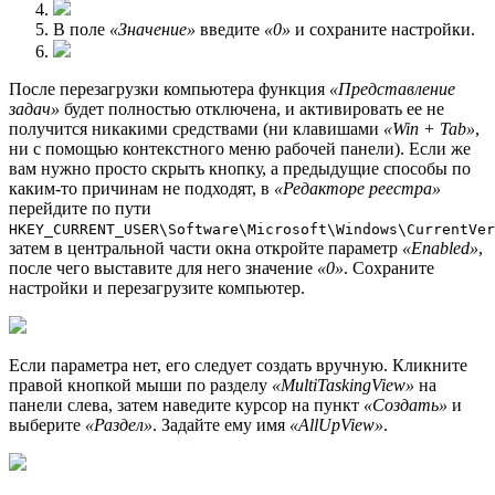
В поле
«Значение»
введите
«0»
и сохраните настройки.
После перезагрузки компьютера функция
«Представление
задач»
будет полностью отключена, и активировать ее не
получится никакими средствами (ни клавишами
«Win + Tab»
,
ни с помощью контекстного меню рабочей панели). Если же
вам нужно просто скрыть кнопку, а предыдущие способы по
каким-то причинам не подходят, в
«Редакторе реестра»
перейдите по пути
HKEY_CURRENT_USER\Software\Microsoft\Windows\CurrentVer
затем в центральной части окна откройте параметр
«Enabled»
,
после чего выставите для него значение
«0»
. Сохраните
настройки и перезагрузите компьютер.
Если параметра нет, его следует создать вручную. Кликните
правой кнопкой мыши по разделу
«MultiTaskingView»
на
панели слева, затем наведите курсор на пункт
«Создать»
и
выберите
«Раздел»
. Задайте ему имя
«AllUpView»
.