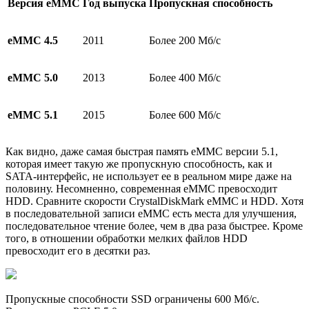
Версия eMMC
Год выпуска
Пропускная способность
eMMC 4.5
2011
Более 200 Мб/с
eMMC 5.0
2013
Более 400 Мб/с
eMMC 5.1
2015
Более 600 Мб/с
Как видно, даже самая быстрая память eMMC версии 5.1,
которая имеет такую же пропускную способность, как и
SATA-интерфейс, не использует ее в реальном мире даже на
половину. Несомненно, современная eMMC превосходит
HDD. Сравните скорости CrystalDiskMark eMMC и HDD. Хотя
в последовательной записи eMMC есть места для улучшения,
последовательное чтение более, чем в два раза быстрее. Кроме
того, в отношении обработки мелких файлов HDD
превосходит его в десятки раз.
Пропуcкные способности SSD ограничены 600 Мб/с.