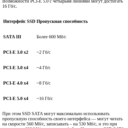
Возможности PCI-E 5.0 с четырьмя линиями могут достигать
16 Гб/с.
Интерфейс
SSD
Пропускная способность
SATA I
II
Более 600 Мб/с
PCI-E 3.0
х2
~2 Гб/с
PCI-E 3.0
х4
~4 Гб/с
PCI-E 4.0
х4
~8 Гб/с
PCI-E 5.0
х4
~16 Гб/с
При этом SSD SATA могут максимально использовать
пропускную способность своего интерфейса — могут читать
на скорости 560 Мб/с, записывать – на 530 Мб/с, и это при