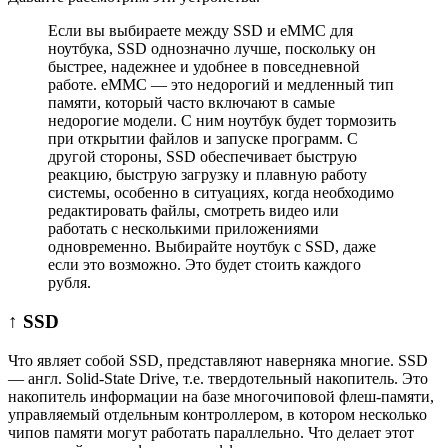
Если вы выбираете между SSD и eMMC для
ноутбука, SSD однозначно лучше, поскольку он
быстрее, надежнее и удобнее в повседневной
работе. eMMC — это недорогий и медленный тип
памяти, который часто включают в самые
недорогие модели. С ним ноутбук будет тормозить
при открытии файлов и запуске программ. С
другой стороны, SSD обеспечивает быструю
реакцию, быструю загрузку и плавную работу
системы, особенно в ситуациях, когда необходимо
редактировать файлы, смотреть видео или
работать с несколькими приложениями
одновременно. Выбирайте ноутбук с SSD, даже
если это возможно. Это будет стоить каждого
рубля.
↑ SSD
Что являет собой SSD, представляют наверняка многие. SSD
— англ. Solid-State Drive, т.е. твердотельный накопитель. Это
накопитель информации на базе многочиповой флеш-памяти,
управляемый отдельным контроллером, в котором несколько
чипов памяти могут работать параллельно. Что делает этот