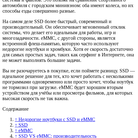
автомобиля с городским минивэном: оба имеют колеса, но их
способы езды совершенно разные.
На самом деле SSD более быстрый, современный и
производительный. Он обеспечивает мгновенный отклик
системы, что делает его идеальным для работы, игр и
многозадачности. eMMC, с другой стороны, является
встроенной флеш-памятью, которую часто используют
недорогие ноутбуки и хромбуки. Хотя ее скорость достаточно
для самых простых задач, таких как серфинг в Интернете, она
не может выполнять большие задачи.
Вы не разочаруетесь в покупке, если поймете разницу. SSD —
идеальное решение для тех, кто хочет работать с несколькими
программами одновременно или просто хочет, чтобы ноутбук
не тормозил при загрузке. eMMC будет хорошим вторым
устройством для учёбы или просмотра фильмов, для которых
высокая скорость не так важна.
Содержание
↑ Недорогие ноутбуки с SSD и eMMC
↑ SSD
↑ eMMC
↑ SSD VS eMMC: производительность