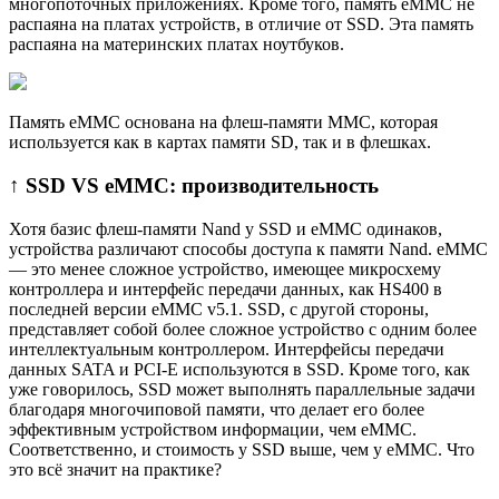
многопоточных приложениях. Кроме того, память eMMC не
распаяна на платах устройств, в отличие от SSD. Эта память
распаяна на материнских платах ноутбуков.
Память eMMC основана на флеш-памяти MMC, которая
используется как в картах памяти SD, так и в флешках.
↑ SSD VS eMMC: производительность
Хотя базис флеш-памяти Nand у SSD и eMMC одинаков,
устройства различают способы доступа к памяти Nand. eMMC
— это менее сложное устройство, имеющее микросхему
контроллера и интерфейс передачи данных, как HS400 в
последней версии eMMC v5.1. SSD, с другой стороны,
представляет собой более сложное устройство с одним более
интеллектуальным контроллером. Интерфейсы передачи
данных SATA и PCI-E используются в SSD. Кроме того, как
уже говорилось, SSD может выполнять параллельные задачи
благодаря многочиповой памяти, что делает его более
эффективным устройством информации, чем eMMC.
Соответственно, и стоимость у SSD выше, чем у eMMC. Что
это всё значит на практике?