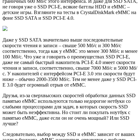
граничных 600 Мб/с этого интерфейса. И даже для SSD SATA,
не говоря уже о SSD PCI-E, всякие баттлы HDD и eMMC –
детские игры. Взгляните на тесты в CrystalDiskMark eMMC на
фоне SSD SATA и SSD PCI-E 4.0.
Даже у SSD SATA значительно выше последовательные
скорости чтения и записи – свыше 500 Мб/с и 300 Мб/с
соответственно, тогда как у eMMC это менее 300 Мб/с и менее
100 Мб/с. Что уже и говорить о преимуществах SSD PCI-E,
даже не самый быстрый накопитель PCI-E 4.0 имеет скорости
чтения и записи, соответственно, свыше 7000 Мб/с и 5000 Мб/
с. У накопителей с интерфейсом PCI-E 3.0 эти скорости будут
ниже – обычно 2000-3500 Мб/с. Тем не менее даже у SSD PCI-
E 3.0 будет огромный отрыв от eMMC.
Друзья, из-за сверхвысоких скоростей обработки данных SSD
памятью eMMC используются только недорогие нетбуки со
слабыми процессорами для задач, в которых скорость SSD
может быть неэффективна. Но стоит ли покупать ноутбук с
памятью eMMC, даже если он не очень мощный? Или SSD
лучше?
Следовательно, выбор между SSD и eMMC зависит от ваших
задач и бюджета. eMMC-накопитель справится с любыми