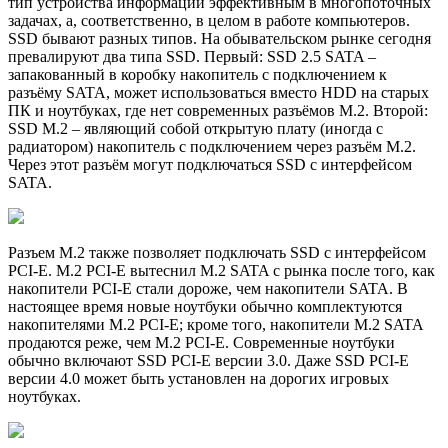
тип устройства информации эффективным в многопоточных
задачах, а, соответственно, в целом в работе компьютеров.
SSD бывают разных типов. На обывательском рынке сегодня
превалируют два типа SSD. Первый: SSD 2.5 SATA –
запакованный в коробку накопитель с подключением к
разъёму SATA, может использоваться вместо HDD на старых
ПК и ноутбуках, где нет современных разъёмов M.2. Второй:
SSD M.2 – являющий собой открытую плату (иногда с
радиатором) накопитель с подключением через разъём M.2.
Через этот разъём могут подключаться SSD с интерфейсом
SATA.
Разъем M.2 также позволяет подключать SSD с интерфейсом
PCI-E. M.2 PCI-E вытеснил M.2 SATA с рынка после того, как
накопители PCI-E стали дороже, чем накопители SATA. В
настоящее время новые ноутбуки обычно комплектуются
накопителями M.2 PCI-E; кроме того, накопители M.2 SATA
продаются реже, чем M.2 PCI-E. Современные ноутбуки
обычно включают SSD PCI-E версии 3.0. Даже SSD PCI-E
версии 4.0 может быть установлен на дорогих игровых
ноутбуках.