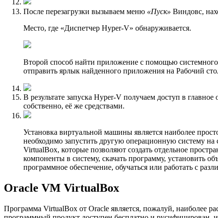
После перезагрузки вызываем меню
«Пуск»
Виндовс, нах
Место, где «Диспетчер Hyper-V» обнаpуживается.
Второй способ найти приложение с помощью системного «
отправить ярлык найденного приложения на Рабочий стол
В результате запуска Hyper-V получаем доступ в главное
собственно, её же средствами.
Установка виртуальной машины является наиболее просто
необходимо запустить другую операционную систему на 
VirtualBox, которые позволяют создать отдельное прост
компоненты в систему, скачать программу, установить об
программное обеспечение, обучаться или работать с раз
Oracle VM VirtualBox
Программа VirtualBox от Oracle является, пожалуй, наиболее 
программный продукт доступен бесплатно и русифицирован, и