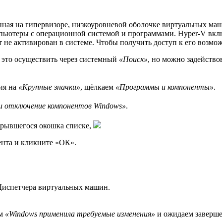
ная на гипeрвизоре, низкоуровневой оболочке виртуальных маш
ьютеры с операционной системой и программами. Hyper-V включ
нт не активирован в системе. Чтобы получить доступ к его воз
это осуществить через системный
«Поиск»
, но можно задейство
ия на
«Крупные значки»
, щёлкаем
«Программы и компоненты»
.
и отключение компонентов Windows»
.
крывшегося окошка списке,
ента и кликните «ОК».
Диспетчера виртуальных машин.
ем
«Windows применила требуемые изменения»
и ожидаем заверше