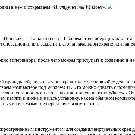
одим в нём и открываем
«Инструменты Windows»
,
Поиска» — это найти его на Рабочем столе операционки. Тем н
 операционки или закрепить его на начальном экране или панел
 окно гипервизора, после чего можем приступать к созданию и 
й процедурой, поскольку она сравнима с установкой отдельног
своем компьютере под Windows 11. Это можно сделать с помощь
ранство и установить в него Linux или старую версию Windows. 
ъем памяти и диска и начать установку, как на обычном компьют
личными системами, не перезагружая компьютер.
распространенным инструментом для создания виртуальных сред 
 он в основном хорошо справляется с задачами, выполняемыми 