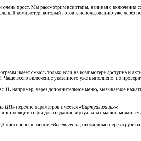
н очень прост. Мы рассмотрим все этапы, начиная с включения 
альный компьютер, который готов к использованию уже через по
рограмм имеет смысл, только если на компьютере доступна и акт
n). Чаще всего включение указанного уже выполнено, но провер
вс 11, например, через дополнительное меню, вызываемое нажа
ть ЦП»
перечне параметров имеется
«Виртуализация»
:
к инсталляции софта для создания виртуальных машин можно счи
ДЗ присвоено значение
«Выключено»
, необходимо перезагрузить