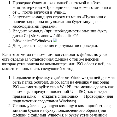
Проверьте букву диска с вашей системой в «Этот
компьютер» или «Проводнике», она может отличаться
от C: после загрузки в WinPE.
Запустите командную строку из меню «Пуск» или с
панели задач, она по умолчанию будет запущена с
необходимыми правами.
Введите команду (при необходимости заменив букву
диска C: ) sfc /scannow /offbootdir=C:\
/offwindir=C:\Windows
Дождитесь завершения и результатов проверки.
Если этот метод не помогает восстановить файлы, но у вас
есть отдельная установочная флешка с той же версией,
которая установлена на компьютере, или ISO образ с ней, вы
можете использовать следующий метод:
Подключите флешку с файлами Windows (на ней должна
быть папка Sources), либо, если на флешке у вас образ
ISO — смонтируйте его в WinPE: это можно сделать как
с помощью предустановленной UltraISO, так и через
правый клик — открыть с помощью — Проводник (для
подключения средствами Windows).
Используйте следующую команду в командной строке,
заменив буквы на букву подключенного образа (или
флешки с файлами Windows) и букву установленной