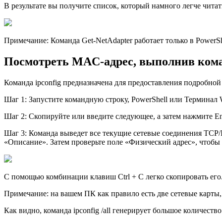
В результате вы получите список, который намного легче читат
Примечание: Команда Get-NetAdapter работает только в PowerSh
Посмотреть MAC-адрес, выполнив коман
Команда ipconfig предназначена для предоставления подробно
Шаг 1: Запустите командную строку, PowerShell или Терминал 
Шаг 2: Скопируйте или введите следующее, а затем нажмите En
Шаг 3: Команда выведет все текущие сетевые соединения TCP/I
«Описание». Затем проверьте поле «Физический адрес», чтобы 
С помощью комбинации клавиш Ctrl + C легко скопировать его
Примечание: на вашем ПК как правило есть две сетевые карты,
Как видно, команда ipconfig /all генерирует большое количест