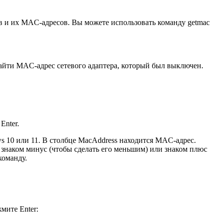
ов и их MAC-адресов. Вы можете использовать команду getmac
айти MAC-адрес сетевого адаптера, который был выключен.
Enter.
s 10 или 11. В столбце MacAddress находится MAC-адрес.
о знаком минус (чтобы сделать его меньшим) или знаком плюс
команду.
мите Enter: