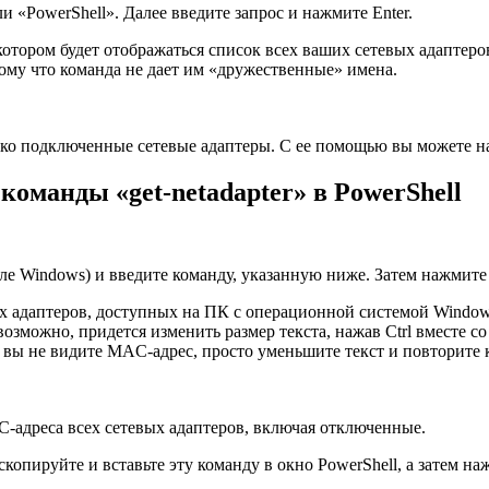
«PowerShell». Далее введите запрос и нажмите Enter.
котором будет отображаться список всех ваших сетевых адаптер
тому что команда не дает им «дружественные» имена.
ько подключенные сетевые адаптеры. С ее помощью вы можете н
оманды «get-netadapter» в PowerShell
ле Windows) и введите команду, указанную ниже. Затем нажмите 
х адаптеров, доступных на ПК с операционной системой Window
возможно, придется изменить размер текста, нажав Ctrl вместе с
и вы не видите MAC-адрес, просто уменьшите текст и повторите 
C-адреса всех сетевых адаптеров, включая отключенные.
опируйте и вставьте эту команду в окно PowerShell, а затем наж