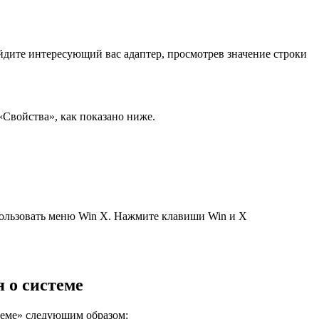
йдите интересующий вас адаптер, просмотрев значение строки
«Свойства», как показано ниже.
ользовать меню Win X. Нажмите клавиши Win и X
 о системе
теме» следующим образом: