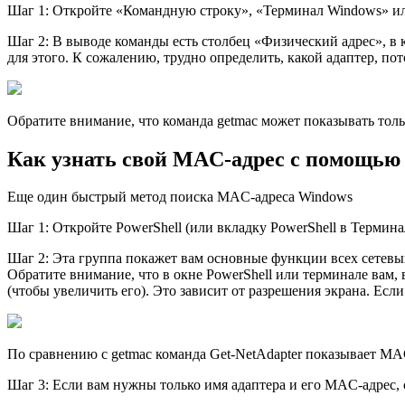
Шаг 1: Откройте «Командную строку», «Терминал Windows» или 
Шаг 2: В выводе команды есть столбец «Физический адрес», в 
для этого. К сожалению, трудно определить, какой адаптер, по
Обратите внимание, что команда getmac может показывать тол
Как узнать свой MAC-адрес с помощью к
Еще один быстрый метод поиска MAC-адреса Windows
Шаг 1: Откройте PowerShell (или вкладку PowerShell в Термина
Шаг 2: Эта группа покажет вам основные функции всех сетевы
Обратите внимание, что в окне PowerShell или терминале вам, 
(чтобы увеличить его). Это зависит от разрешения экрана. Есл
По сравнению с getmac команда Get-NetAdapter показывает MA
Шаг 3: Если вам нужны только имя адаптера и его MAC-адрес, ск