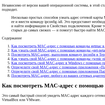
Независимо от версии вашей операционной системы, в этой ст
подходит.
Несколько простых способов узнать адреc сетевой карты
ее и ввести команду ipconfig /all. Это предоставит нео
и найти информацию в Свойствах подключения. Кроме тог
старых до самых свежих — и помогут быстро найти MAC-а
Содержание
Как посмотреть MAC-адрес с помощью команды getmac в 
Как узнать свой MAC-адрес с помощью команды «get-netad
Посмотреть MAC-адрес, выполнив команду ipconfig в Тер
Как узнать свой MAC-адрес с помощью команды «wmic nic
Как посмотреть свой MAC-адрес в Windows с помощью 
Определите свой MAC-адрес с помощью приложения «Па
Определите свой MAC-адрес с помощью приложения Пар
Посмотреть MAC-адрес любого из ваших сетевых адаптер
Как посмотреть MAC-адрес с помощью к
Это самый быстрый способ увидеть MAC-адрес каждого сетево
VirtualBox или VMware.