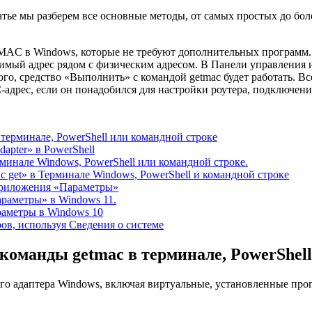
атье мы разберем все основные методы, от самых простых до бо
 MAC в Windows, которые не требуют дополнительных программ.
бходимый адрес рядом с физическим адресом. В Панели управлен
о, средство «Выполнить» с командой getmac будет работать. В
дрес, если он понадобился для настройки роутера, подключения
терминале, PowerShell или командной строке
apter» в PowerShell
минале Windows, PowerShell или командной строке.
 get» в Терминале Windows, PowerShell и командной строке
приложения «Параметры»
раметры» в Windows 11.
аметры в Windows 10
ов, используя Сведения о системе
оманды getmac в терминале, PowerShell
го адаптера Windows, включая виртуальные, установленные про