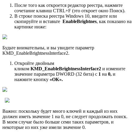
После того как откроется редактор реестра, нажмите
сочетание клавиш CTRL+F (это откроет окно Поиск).
В строке поиска реестра Windows 10, введите или
скопируйте и вставьте
EnableBrightnes
, как показано на
картинке ниже:
Будьте внимательны, и вы увидите параметр
KMD_EnableBrightnessInterface2.
Откройте двойным
кликом
KMD_EnableBrightnessInterface2
и измените
значение параметра DWORD (32 бита) с
1
на
0,
и
нажмите кнопку
«ОК».
Важно: поскольку будет много ключей и каждый из них
должен иметь значение 1 на 0, не следует продолжать поиск.
В моем случае было больше семи таких параметров, и
некоторые из них уже имели значение 0.