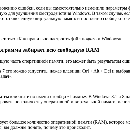
новению ошибки, если вы самостоятельно изменили параметры ф
ную для улучшения быстродействия Windows. В таком случае, ес
ют отключенную виртуальную память и постоянно сообщают о ее
ь статью «Как правильно настроить файл подкачки Windows».
программа забирает всю свободную RAM
ьшую часть оперативной памяти, это может быть результатом ош
s 7 его можно запустить, нажав клавиши Ctrl + Alt + Del и выбра
адач».
затем кликните по имени столбца «Память». В Windows 8.1 и 8 н
овать по количеству оперативной и виртуальной памяти, испол
зует большое количество оперативной памяти (RAM), которое мож
, вы должны понять, почему это происходит.