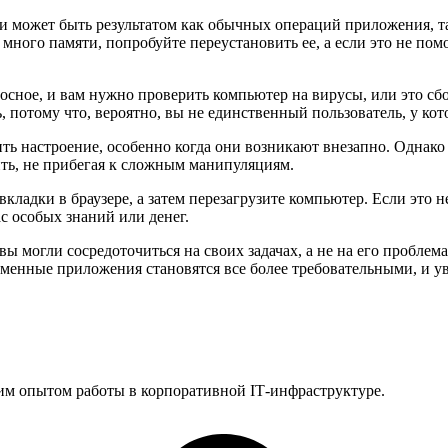
 может быть результатом как обычных операций приложения, так
много памяти, попробуйте переустановить ее, а если это не по
оносное, и вам нужно проверить компьютер на вирусы, или это с
ть, потому что, вероятно, вы не единственный пользователь, у ко
ь настроение, особенно когда они возникают внезапно. Однако 
ть, не прибегая к сложным манипуляциям.
ладки в браузере, а затем перезагрузите компьютер. Если это н
ас особых знаний или денег.
вы могли сосредоточиться на своих задачах, а не на его пробл
менные приложения становятся все более требовательными, и у
им опытом работы в корпоративной IT‑инфраструктуре.