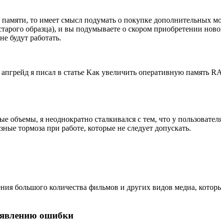
 памяти, то имеет смысл подумать о покупке дополнительных м
 старого образца), и вы подумываете о скором приобретении но
е будут работать.
ть апгрейд я писал в статье Kак увеличить оперативную память 
 объемы, я неоднократно сталкивался с тем, что у пользователя
ные тормоза при работе, которые не следует допускать.
ения большого количества фильмов и других видов медиа, которы
оявлению ошибки