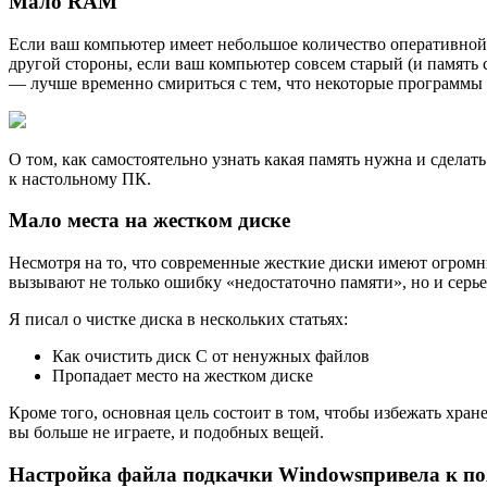
Мало RAM
Если ваш компьютер имеет небольшое количество оперативной
другой стороны, если ваш компьютер совсем старый (и память
— лучше временно смириться с тем, что некоторые программы н
О том, как самостоятельно узнать какая память нужна и сдела
к настольному ПК.
Мало места на жестком диске
Несмотря на то, что современные жесткие диски имеют огромные
вызывают не только ошибку «недостаточно памяти», но и серьез
Я писал о чистке диска в нескольких статьях:
Как очистить диск C от ненужных файлов
Пропадает место на жестком диске
Кроме того, основная цель состоит в том, чтобы избежать хран
вы больше не играете, и подобных вещей.
Настройка файла подкачки Windowsпривела к п