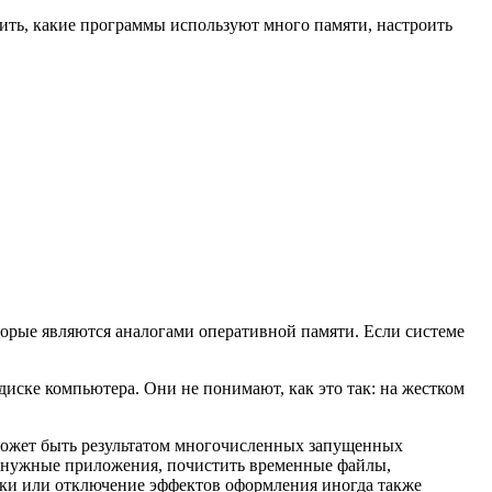
ить, какие программы используют много памяти, настроить
оторые являются аналогами оперативной памяти. Если системе
иске компьютера. Они не понимают, как это так: на жестком
 может быть результатом многочисленных запущенных
 ненужные приложения, почистить временные файлы,
чки или отключение эффектов оформления иногда также