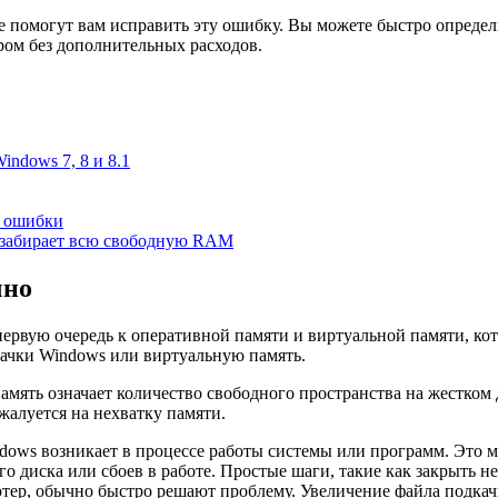
 помогут вам исправить эту ошибку. Вы можете быстро определ
ром без дополнительных расходов.
indows 7, 8 и 8.1
ю ошибки
а забирает всю свободную RAM
чно
 первую очередь к оперативной памяти и виртуальной памяти, к
качки Windows или виртуальную память.
ять означает количество свободного пространства на жестком д
 жалуется на нехватку памяти.
ndows возникает в процессе работы системы или программ. Это
го диска или сбоев в работе. Простые шаги, такие как закрыть
ьютер, обычно быстро решают проблему. Увеличение файла подка