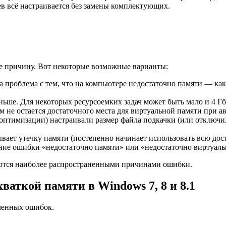
ев всё настраивается без замены комплектующих.
ее причину. Вот некоторые возможные варианты:
а проблема с тем, что на компьютере недостаточно памяти — как 
еньше. Для некоторых ресурсоемких задач может быть мало и 4 Г
ем не остается достаточного места для виртуальной памяти при а
птимизации) настраивали размер файла подкачки (или отключил
ывает утечку памяти (постепенно начинает использовать всю дос
ние ошибки «недостаточно памяти» или «недостаточно виртуаль
ляются наиболее распространенными причинами ошибки.
ваткой памяти в Windows 7, 8 и 8.1
сленных ошибок.