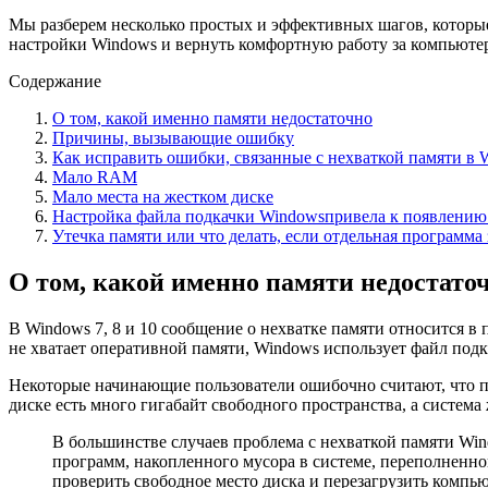
Мы разберем несколько простых и эффективных шагов, которые
настройки Windows и вернуть комфортную работу за компьюте
Содержание
О том, какой именно памяти недостаточно
Причины, вызывающие ошибку
Как исправить ошибки, связанные с нехваткой памяти в W
Мало RAM
Мало места на жестком диске
Настройка файла подкачки Windowsпривела к появлени
Утечка памяти или что делать, если отдельная программ
О том, какой именно памяти недостато
В Windows 7, 8 и 10 сообщение о нехватке памяти относится в
не хватает оперативной памяти, Windows использует файл под
Некоторые начинающие пользователи ошибочно считают, что пам
диске есть много гигабайт свободного пространства, а система
В большинстве случаев проблема с нехваткой памяти Wi
программ, накопленного мусора в системе, переполненно
проверить свободное место диска и перезагрузить комп