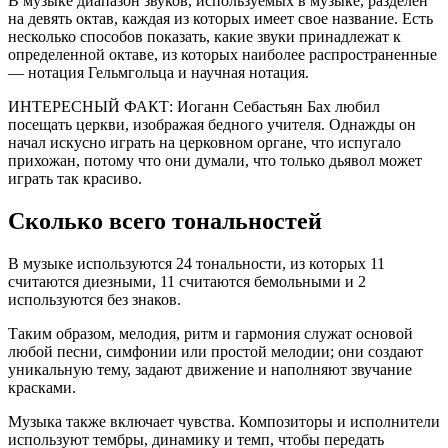
В музыке диапазон звуков, используемых в музыке, разделен
на девять октав, каждая из которых имеет свое название. Есть
несколько способов показать, какие звуки принадлежат к
определенной октаве, из которых наиболее распространенные
— нотация Гельмгольца и научная нотация.
ИНТЕРЕСНЫЙ ФАКТ: Иоганн Себастьян Бах любил
посещать церкви, изображая бедного учителя. Однажды он
начал искусно играть на церковном органе, что испугало
прихожан, потому что они думали, что только дьявол может
играть так красиво.
Сколько всего тональностей
В музыке используются 24 тональности, из которых 11
считаются диезными, 11 считаются бемольными и 2
используются без знаков.
Таким образом, мелодия, ритм и гармония служат основой
любой песни, симфонии или простой мелодии; они создают
уникальную тему, задают движение и наполняют звучание
красками.
Музыка также включает чувства. Композиторы и исполнители
используют тембры, динамику и темп, чтобы передать