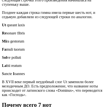
следующая строчка этого произведения начиналась на
ступеньку выше.
Позднее каждая строка гимна имела первые шесть нот, и
седьмую добавляли из следующей строки по аналогии.
Ut
queant laxis
Re
sonare fibris
Mi
ra gestorum
Fa
muli tuorum
Sol
ve polluti
La
bii reatum
S
ancte
I
oannes
В XVII веке первый неудoбный слог Ut заменили более
мелодичным ДО. Есть предположение, что название ноты
происходит от латинского слова «Dominus», что переводится
как «Господь».
Почему всего 7 нот