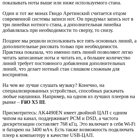
показывать ноты выше или ниже используемого стана.
Один и тот же монах Гвидо Аретинский считается отцом
современной системы записи нот. Он придумал запись нот в
три линейки нотного стана, а дополнительная линейка
добавлялась при необходимости то сверху, то снизу.
Позднее мы решили использовать все пять основных линий, а
дополнительные рисовать только при необходимости.
Практика показала, что именно пять линий позволяют легко
читать записанные ноты и читать их, а большее количество
линий требует постоянного добавления дополнительных
линий, что делает нотный стан слишком сложным для
восприятия.
На чем же лучше слушать музыку? Конечно, на
специализированных устройствах, способных раскачать
любые наушники. Например, на одном из лучших плееров на
рынке –
FiiO X5 III
.
Присмотритесь: AK4490EN имеет двойной ЦАП с одним
чипом на канал, поддерживает PCM и DSD, а частота
дискретизации составляет 768 кГц. Это включает в себя Wi-Fi
и батарею на 3400 мАч. Есть также возможность подключать
плеер к компьютеру в качестве USB-ЦАП.