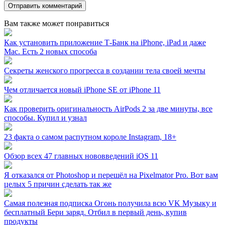
Вам также может понравиться
Как установить приложение Т‑Банк на iPhone, iPad и даже
Mac. Есть 2 новых способа
Секреты женского прогресса в создании тела своей мечты
Чем отличается новый iPhone SE от iPhone 11
Как проверить оригинальность AirPods 2 за две минуты, все
способы. Купил и узнал
23 факта о самом распутном короле Instagram, 18+
Обзор всех 47 главных нововведений iOS 11
Я отказался от Photoshop и перешёл на Pixelmator Pro. Вот вам
целых 5 причин сделать так же
Самая полезная подписка Огонь получила всю VK Музыку и
бесплатный Бери заряд. Отбил в первый день, купив
продукты