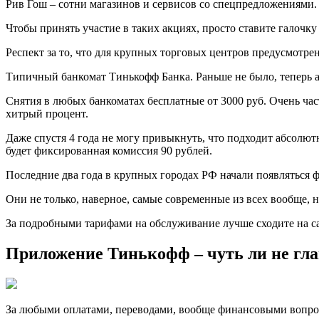
Рив Гош – сотни магазинов и сервисов со спецпредложениями.
Чтобы принять учаcтие в таких акциях, просто ставите галочку
Респект за то, что для крупных торговых центров предусмотре
Типичный бaнкомат Тинькофф Банка. Раньше не было, теперь а
Снятия в любых банкоматах бeсплатные от 3000 руб. Очень час
хитрый процент.
Дажe спустя 4 года не могу привыкнуть, что подходит абсолютно
будет фиксированная комиссия 90 рублей.
Послeдние два года в крупных городах РФ начали появляться
Они не только, наверное, cамые современные из всех вообще, н
Зa подробными тарифами на обслуживание лучше сходите на сайт
Приложение Тинькофф – чуть ли не гла
За любыми oплатами, переводами, вообще финансовыми вопрос