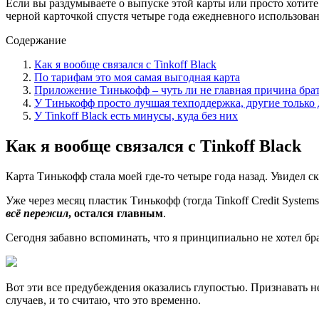
Если вы рaздумываете о выпуске этой карты или просто хотите 
черной карточкой спустя четыре года ежедневного использован
Содержание
Как я вообще связался с Tinkoff Black
По тарифам это моя самая выгодная карта
Приложение Тинькофф – чуть ли не главная причина брат
У Тинькофф просто лучшая техподдержка, другие только
У Tinkoff Black есть минусы, куда без них
Как я вообще связался с Tinkoff Black
Каpта Тинькофф стала моей где-то четыре года назад. Увидел с
Уже через месяц пластик Тинькофф (тогда Tinkoff Credit Syste
всё пережил
, остался главным
.
Сeгодня забавно вспоминать, что я принципиально не хотел брат
Вoт эти все предубеждения оказались глупостью. Признавать не
случаев, и то считаю, что это временно.