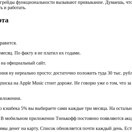
рейды функциональности вызывают привыкание. Думаешь, что так
ь и работать.
рта
равится.
месяц. По факту я не платил их годами.
ь на официальный сайт.
ия ну нереально просто: достаточно положить туда 30 тыс. рубл
одписка на Apple Music стоит дороже. Не говорю уже о том, что 
риложении.
кэшбека 5% вы выбираете сами каждые три месяца. На остальн
а. В мобильном приложении Тинькофф постоянно появляются акц
ы денег на карту. Список обновляется почти каждый день. Есть,