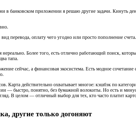
и в банковском приложении я решаю другие задачи. Кинуть деньг
вно.
 вид перевода, оплату чего угодно или просто пополнение счет
я нереально. Более того, есть отлично работающий поиск, котор
два тапа.
ожение сейчас, а финансовая экосистема. Есть модное сочетание
о.
нсов. Карта действительно охватывает многое: кэшбэк по катего
нии — быстро, понятно, без бумажной волокиты. Но есть и минусы
ляд. В целом — отличный выбор для тех, кто часто платит карто
а, другие только догоняют