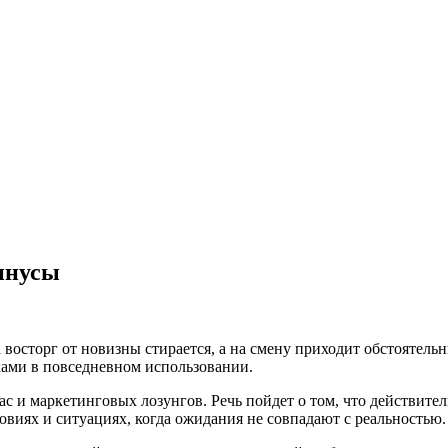
минусы
да восторг от новизны стирается, а на смену приходит обстоятель
ками в повседневном использовании.
ас и маркетинговых лозунгов. Речь пойдет о том, что действител
ловиях и ситуациях, когда ожидания не совпадают с реальностью.