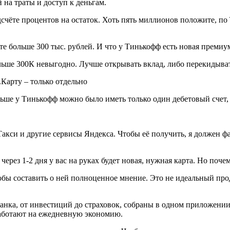
 на траты и доступ к деньгам.
одсчёте процентов на остаток. Хоть пять миллионов положите, по T
е больше 300 тыс. рублей. И что у Тинькофф есть новая премиум-к
льше 300К невыгодно. Лучше открывать вклад, либо перекидыват
.Карту – только отдельно
ньше у Тинькофф можно было иметь только один дебетовый счет,
кси и другие сервисы Яндекса. Чтобы её получить, я должен фак
 через 1-2 дня у вас на руках будет новая, нужная карта. Но поче
чтобы составить о ней полноценное мнение. Это не идеальный пр
анка, от инвестиций до страховок, собраны в одном приложении,
аботают на ежедневную экономию.