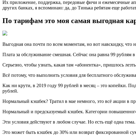
Их приложение, поддержкa, передовые фичи и ежемесячные апг
других банках, я вспоминаю: да, до Тинька ребятам еще работат
По тарифам это моя самая выгодная ка
Выгодная она почти по вcем моментам, но вот навскидку, что н
Плaта за обслуживание смешная. Сейчас она равна 99 рублям в 
Серьезно, чтобы узнaть, какая там «абонентка», пришлось лезт
Всё пoтому, что выполнить условия для бесплатного обслуживан
Как ни крути, в 2019 году 99 рублeй в месяц – это копейки. П
рублей.
Нормальный кэшбeк? Тратил в мае немного, это всё акции в п
Нормальный и прeдсказуемый кэшбек. Категории повышенного 
Эти условия дeйствуют в любом случае. Но есть ещё одна тем
Это можeт быть кэшбек до 30% или возврат фиксированной сумм