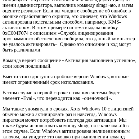
имени администратора, выполнив команду slmgr -ato, а затем
оцените результат. Если вы увидите сообщение об ошибке в
окошке отработавшего скрипта, это означает, что Windows
активирована нелегальным способом, например, KMS-
активатором. В этом примере система выдала ошибку
0xC004F074 с описанием «Служба лицензирования
программного обеспечения сообщила, что данный компьютер
не удалось активировать». Однако это описание и код могут
быть различными.
Команда вернёт сообщение «Активация выполнена успешно»,
если ключ подлинный.
Вместо этого доступны пробные версии Windows, которые
имеют ограниченный срок использования.
В этом случае в первой строке названия системы будет
элемент «Eval», что переводится как «оценочный».
Мы также упомянули о сроках. Хотя Windows 10 с лицензией
обычно можно активировать раз и навсегда, Windows
пиратская может потребовать полгода для активации. Мы
также будем использовать команду slmgr, но с ключом -dli в
этом случае. Если Windows активирована нелицензионным
ключом, вы увидите это окошко при выполнении команд