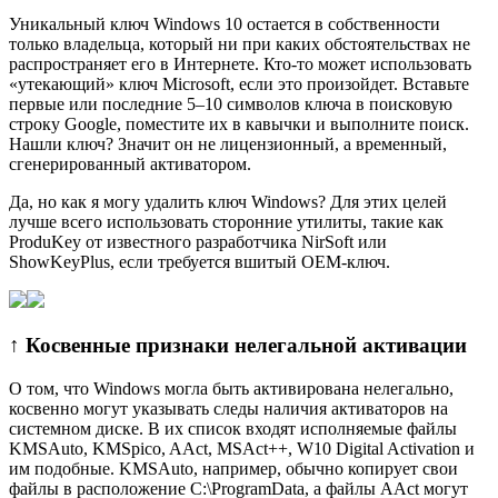
Уникальный ключ Windows 10 остается в собственности
только владельца, который ни при каких обстоятельствах не
распространяет его в Интернете. Кто-то может использовать
«утекающий» ключ Microsoft, если это произойдет. Вставьте
первые или последние 5–10 символов ключа в поисковую
строку Google, поместите их в кавычки и выполните поиск.
Нашли ключ? Значит он не лицензионный, а временный,
сгенерированный активатором.
Да, но как я могу удалить ключ Windows? Для этих целей
лучше всего использовать сторонние утилиты, такие как
ProduKey от известного разработчика NirSoft или
ShowKeyPlus, если требуется вшитый OEM-ключ.
↑ Косвенные признаки нелегальной активации
О том, что Windows могла быть активирована нелегально,
косвенно могут указывать следы наличия активаторов на
системном диске. В их список входят исполняемые файлы
KMSAuto, KMSpico, AAct, MSAct++, W10 Digital Activation и
им подобные. KMSAuto, например, обычно копирует свои
файлы в расположение C:\ProgramData, а файлы AAct могут