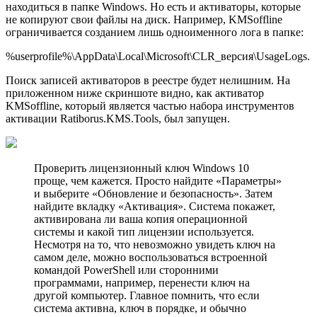
находиться в папке Windows. Но есть и активаторы, которые
не копируют свои файлы на диск. Например, KMSoffline
ограничивается созданием лишь одноименного лога в папке:
%userprofile%\AppData\Local\Microsoft\CLR_версия\UsageLogs.
Поиск записей активаторов в реестре будет нелишним. На
приложенном ниже скриншоте видно, как активатор
KMSoffline, который является частью набора инструментов
активации Ratiborus.KMS.Tools, был запущен.
Проверить лицензионный ключ Windows 10
проще, чем кажется. Просто найдите «Параметры»
и выберите «Обновление и безопасность». Затем
найдите вкладку «Активация». Система покажет,
активирована ли ваша копия операционной
системы и какой тип лицензии используется.
Несмотря на то, что невозможно увидеть ключ на
самом деле, можно воспользоваться встроенной
командой PowerShell или сторонними
программами, например, перенести ключ на
другой компьютер. Главное помнить, что если
система активна, ключ в порядке, и обычно